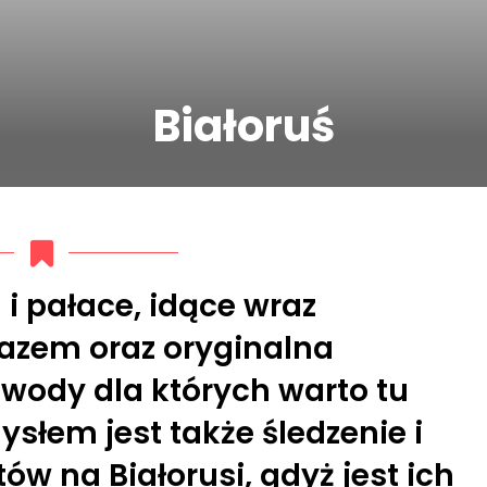
Białoruś
i pałace, idące wraz
azem oraz oryginalna
owody dla których warto tu
słem jest także śledzenie i
ów na Białorusi, gdyż jest ich