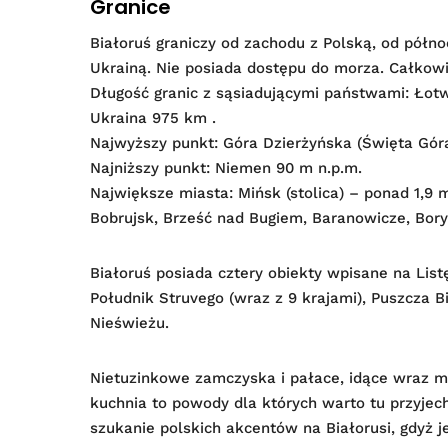
Granice
Białoruś graniczy od zachodu z Polską, od półno
Ukrainą. Nie posiada dostępu do morza. Całkowi
Długość granic z sąsiadującymi państwami: Łot
Ukraina 975 km .
Najwyższy punkt: Góra Dzierżyńska (Święta Gór
Najniższy punkt: Niemen 90 m n.p.m.
Największe miasta: Mińsk (stolica) – ponad 1,9
Bobrujsk, Brześć nad Bugiem, Baranowicze, Bory
Białoruś posiada cztery obiekty wpisane na Li
Południk Struvego (wraz z 9 krajami), Puszcza 
Nieświeżu.
Nietuzinkowe zamczyska i pałace, idące wraz m
kuchnia to powody dla których warto tu przyjec
szukanie polskich akcentów na Białorusi, gdyż je