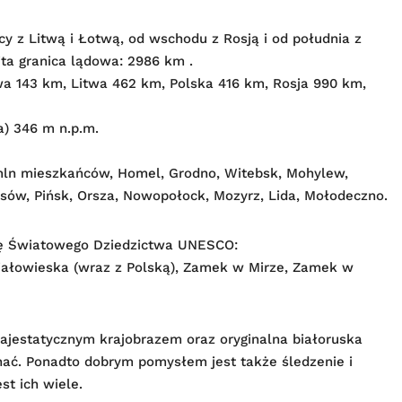
cy z Litwą i Łotwą, od wschodu z Rosją i od południa z
ta granica lądowa: 2986 km .
wa 143 km, Litwa 462 km, Polska 416 km, Rosja 990 km,
a) 346 m n.p.m.
 mln mieszkańców, Homel, Grodno, Witebsk, Mohylew,
sów, Pińsk, Orsza, Nowopołock, Mozyrz, Lida, Mołodeczno.
stę Światowego Dziedzictwa UNESCO:
Białowieska (wraz z Polską), Zamek w Mirze, Zamek w
ajestatycznym krajobrazem oraz oryginalna białoruska
hać. Ponadto dobrym pomysłem jest także śledzenie i
st ich wiele.