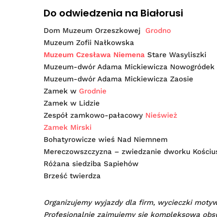
Do odwiedzenia na Białorusi
Dom Muzeum Orzeszkowej
Grodno
Muzeum Zofii Nałkowska
Muzeum Czesława Niemena
Stare Wasyliszki
Muzeum-dwór Adama Mickiewicza Nowogródek
Muzeum-dwór Adama Mickiewicza Zaosie
Zamek w
Grodnie
Zamek w Lidzie
Zespół zamkowo-pałacowy
Nieśwież
Zamek Mirski
Bohatyrowicze wieś Nad Niemnem
Mereczowszczyzna – zwiedzanie dworku Kościus
Różana siedziba Sapiehów
Brześć twierdza
Organizujemy wyjazdy dla firm, wycieczki motywa
Profesjonalnie zajmujemy się kompleksową obsł