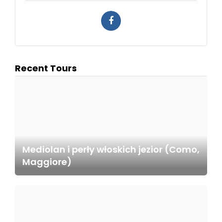
Recent Tours
Mediolan i perły włoskich jezior (Como,
Maggiore)