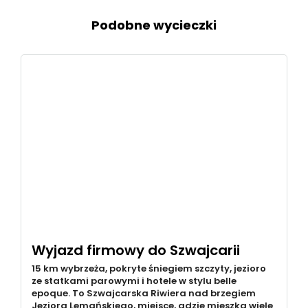
Podobne wycieczki
Wyjazd firmowy do Szwajcarii
15 km wybrzeża, pokryte śniegiem szczyty, jezioro
ze statkami parowymi i hotele w stylu belle
epoque. To Szwajcarska Riwiera nad brzegiem
Jeziora Lemańskiego, miejsce, gdzie mieszka wiele