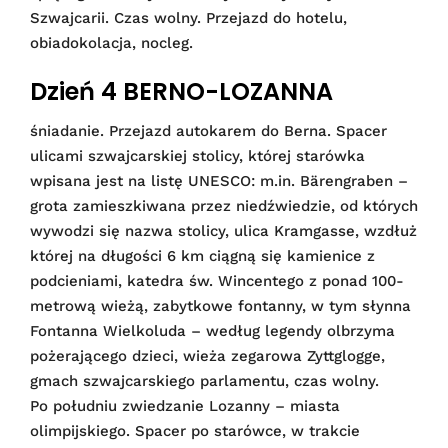
Szwajcarii. Czas wolny. Przejazd do hotelu,
obiadokolacja, nocleg.
Dzień 4 BERNO-LOZANNA
śniadanie. Przejazd autokarem do Berna. Spacer
ulicami szwajcarskiej stolicy, której starówka
wpisana jest na listę UNESCO: m.in. Bärengraben –
grota zamieszkiwana przez niedźwiedzie, od których
wywodzi się nazwa stolicy, ulica Kramgasse, wzdłuż
której na długości 6 km ciągną się kamienice z
podcieniami, katedra św. Wincentego z ponad 100-
metrową wieżą, zabytkowe fontanny, w tym słynna
Fontanna Wielkoluda – według legendy olbrzyma
pożerającego dzieci, wieża zegarowa Zyttglogge,
gmach szwajcarskiego parlamentu, czas wolny.
Po południu zwiedzanie Lozanny – miasta
olimpijskiego. Spacer po starówce, w trakcie