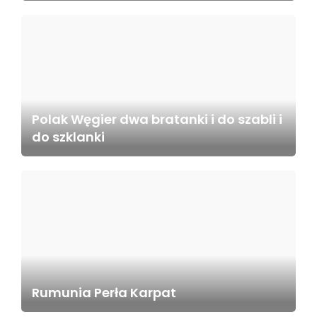
Polak Węgier dwa bratanki i do szabli i
do szklanki
Rumunia Perła Karpat