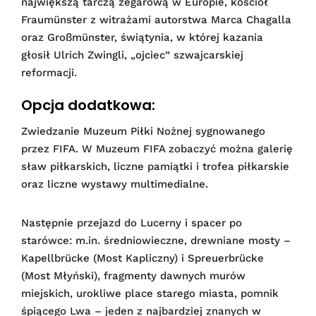
największą tarczą zegarową w Europie, kościół
Fraumünster z witrażami autorstwa Marca Chagalla
oraz Großmünster, świątynia, w której kazania
głosił Ulrich Zwingli, „ojciec” szwajcarskiej
reformacji.
Opcja dodatkowa:
Zwiedzanie Muzeum Piłki Nożnej sygnowanego
przez FIFA. W Muzeum FIFA zobaczyć można galerię
sław piłkarskich, liczne pamiątki i trofea piłkarskie
oraz liczne wystawy multimedialne.
Następnie przejazd do Lucerny i spacer po
starówce: m.in. średniowieczne, drewniane mosty –
Kapellbrücke (Most Kapliczny) i Spreuerbrücke
(Most Młyński), fragmenty dawnych murów
miejskich, urokliwe place starego miasta, pomnik
śpiącego Lwa – jeden z najbardziej znanych w