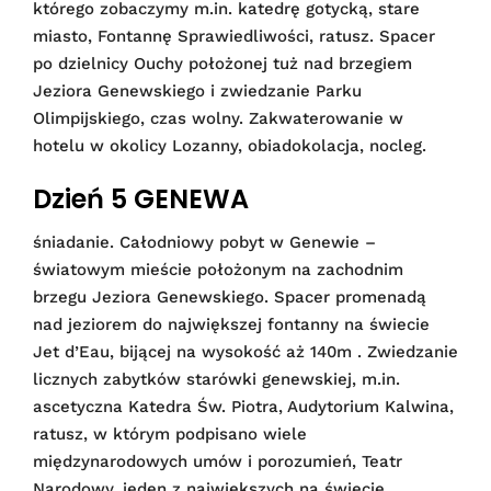
którego zobaczymy m.in. katedrę gotycką, stare
miasto, Fontannę Sprawiedliwości, ratusz. Spacer
po dzielnicy Ouchy położonej tuż nad brzegiem
Jeziora Genewskiego i zwiedzanie Parku
Olimpijskiego, czas wolny. Zakwaterowanie w
hotelu w okolicy Lozanny, obiadokolacja, nocleg.
Dzień 5 GENEWA
śniadanie. Całodniowy pobyt w Genewie –
światowym mieście położonym na zachodnim
brzegu Jeziora Genewskiego. Spacer promenadą
nad jeziorem do największej fontanny na świecie
Jet d’Eau, bijącej na wysokość aż 140m . Zwiedzanie
licznych zabytków starówki genewskiej, m.in.
ascetyczna Katedra Św. Piotra, Audytorium Kalwina,
ratusz, w którym podpisano wiele
międzynarodowych umów i porozumień, Teatr
Narodowy, jeden z największych na świecie