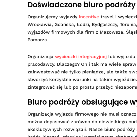
Doświadczone biuro podróży 
Organizujemy wyjazdy
incentive
travel i wyciecz
Wrocławia, Gdańska, Łodzi, Bydgoszczy, Torunia,
wyjazdów firmowych dla firm z Mazowsza, Śląska
Pomorza.
Organizacja
wycieczki integracyjnej
lub wyjazdu
pracodawcy. Dlaczego? On i tak ma wiele spraw 
zainwestować nie tylko pieniądze, ale także swoj
stworzyć korzystne warunki na takim wyjeździe
zintegrować się lub po prostu przeżyć niezapom
Biuro podróży obsługujące w
Organizacja wyjazdu firmowego nie musi oznac
można dopasować zarówno do niewielkiego budże
ekskluzywnych rozwiązań. Nasze biuro podróży s
każdą kieszeń, oferując kompleksową obsługę dl