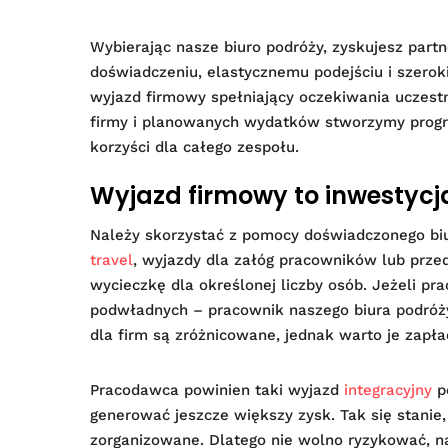
Wybierając nasze biuro podróży, zyskujesz partn
doświadczeniu, elastycznemu podejściu i szer
wyjazd firmowy spełniający oczekiwania uczest
firmy i planowanych wydatków stworzymy progr
korzyści dla całego zespołu.
Wyjazd firmowy to inwestycj
Należy skorzystać z pomocy doświadczonego biur
travel
, wyjazdy dla załóg pracowników lub przed
wycieczkę dla określonej liczby osób. Jeżeli p
podwładnych – pracownik naszego biura podróży
dla firm są zróżnicowane, jednak warto je zapłac
Pracodawca powinien taki wyjazd
integracyjny
po
generować jeszcze większy zysk. Tak się stanie
zorganizowane. Dlatego nie wolno ryzykować, na