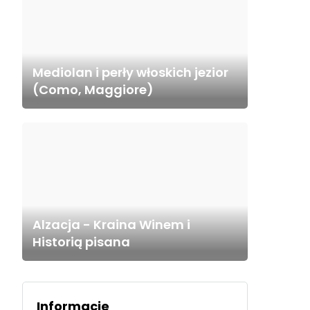
Mediolan i perły włoskich jezior
(Como, Maggiore)
Alzacja - Kraina Winem i
Historią pisana
Informacje