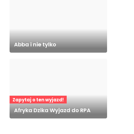
Abba i nie tylko
Zapytaj o ten wyjazd!
Afryka Dzika Wyjazd do RPA