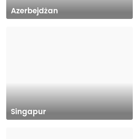
Azerbejdżan
Singapur