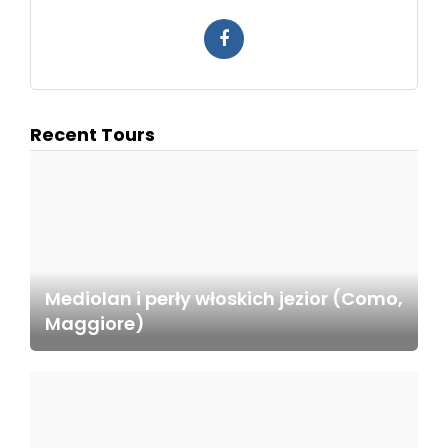
Recent Tours
Mediolan i perły włoskich jezior (Como,
Maggiore)