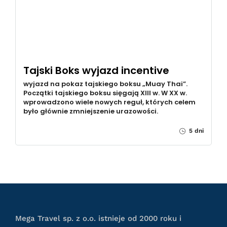
Tajski Boks wyjazd incentive
wyjazd na pokaz tajskiego boksu „Muay Thai”.
Początki tajskiego boksu sięgają XIII w. W XX w.
wprowadzono wiele nowych reguł, których celem
było głównie zmniejszenie urazowości.
5 dni
Mega Travel sp. z o.o. istnieje od 2000 roku i