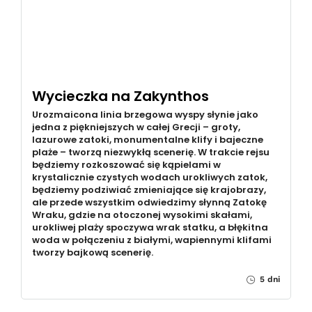
Wycieczka na Zakynthos
Urozmaicona linia brzegowa wyspy słynie jako
jedna z piękniejszych w całej Grecji – groty,
lazurowe zatoki, monumentalne klify i bajeczne
plaże – tworzą niezwykłą scenerię. W trakcie rejsu
będziemy rozkoszować się kąpielami w
krystalicznie czystych wodach urokliwych zatok,
będziemy podziwiać zmieniające się krajobrazy,
ale przede wszystkim odwiedzimy słynną Zatokę
Wraku, gdzie na otoczonej wysokimi skałami,
urokliwej plaży spoczywa wrak statku, a błękitna
woda w połączeniu z białymi, wapiennymi klifami
tworzy bajkową scenerię.
5 dni