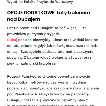
Wylot do Polski. Przylot do Warszawy.
OPCJE DODATKOWE: Loty balonem
nad Dubajem
Lot Balonem nad Dubajem to coś więcej … to
prawdziwa pustynna przygoda.
Dubaj
posiada niezwykły klimat oraz widoki idealne
do lotu balonem, gdyż jak mówią dostarcza niemało
emocji. Szczególnie podczas lotu nad piaszczystą
pustynią. Z balonu widać piękne wieżowce, oraz
piękny nadmorski krajobraz.
Poczują Państwo to chłodne powietrze o świcie
będąc kilka metrów nad czerwonymi wydmami,
podziwiając hipnotyzujące krajobrazy rozwijające się
pod Państwem. Niezwykły widok na panoramę
Dubaju, unosząc się wysoko w ogromny błękit
pustynnego nieba. Czy jesteście Państwo pierwszy