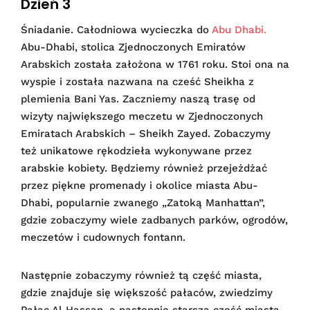
Dzień 3
Śniadanie. Całodniowa
wycieczka do
Abu Dhabi.
Abu-Dhabi, stolica Zjednoczonych Emiratów
Arabskich została założona w 1761 roku. Stoi ona na
wyspie i została nazwana na cześć Sheikha z
plemienia Bani Yas. Zaczniemy naszą trasę od
wizyty największego meczetu w Zjednoczonych
Emiratach Arabskich – Sheikh Zayed. Zobaczymy
też unikatowe rękodzieła wykonywane przez
arabskie kobiety. Będziemy również przejeżdżać
przez piękne promenady i okolice miasta Abu-
Dhabi, popularnie zwanego „Zatoką Manhattan”,
gdzie zobaczymy wiele zadbanych parków, ogrodów,
meczetów i cudownych fontann.
Następnie zobaczymy również tą część miasta,
gdzie znajduje się większość pałaców, zwiedzimy
Pałac Al Hassan, a następnie starszą część miasta