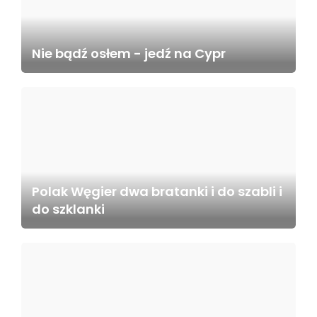
Nie bądź osłem - jedź na Cypr
Polak Węgier dwa bratanki i do szabli i
do szklanki