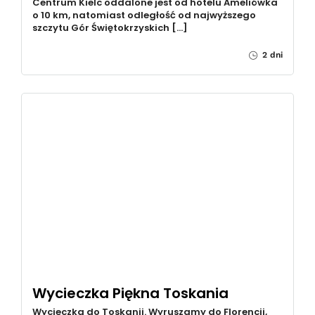
Centrum Kielc oddalone jest od hotelu Ameliówka
o 10 km, natomiast odległość od najwyższego
szczytu Gór Świętokrzyskich […]
2 dni
Wycieczka Piękna Toskania
Wycieczka do Toskanii. Wyruszamy do Florencji,