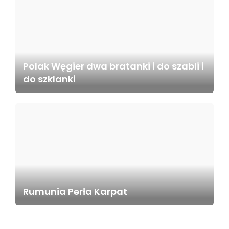
Polak Węgier dwa bratanki i do szabli i
do szklanki
Rumunia Perła Karpat