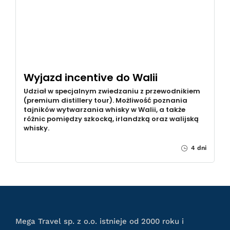
Wyjazd incentive do Walii
Udział w specjalnym zwiedzaniu z przewodnikiem
(premium distillery tour). Możliwość poznania
tajników wytwarzania whisky w Walii, a także
różnic pomiędzy szkocką, irlandzką oraz walijską
whisky.
4 dni
Mega Travel sp. z o.o. istnieje od 2000 roku i