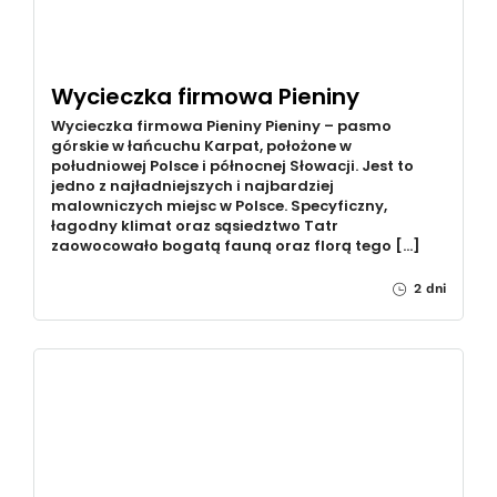
Wycieczka firmowa Pieniny
Wycieczka firmowa Pieniny Pieniny – pasmo
górskie w łańcuchu Karpat, położone w
południowej Polsce i północnej Słowacji. Jest to
jedno z najładniejszych i najbardziej
malowniczych miejsc w Polsce. Specyficzny,
łagodny klimat oraz sąsiedztwo Tatr
zaowocowało bogatą fauną oraz florą tego […]
2 dni