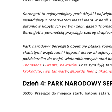
Serengeti to najsłynniejszy park Afryki i najwię
sąsiadujący z rezerwatem Masai Mara w Kenii. Dz
gatunków kopytnych (w tym zebr, gazeli Thomsona,
Serengeti z pewnością przyciąga szereg drapież
Park narodowy Serengeti obejmuje płaską równi
skalistymi wzgórzami i kępami drzew akacjowyc
października do maja) wielomilionowych stad k
Thomsona
i
Granta
,
bawołów
. Poza tym żyją ta
krokodyle
,
lwy
,
lamparty
,
gepardy
,
hieny
,
likaony
Dzień 4: PARK NARODOWY SE
05:00. Przejazd do miejsca startu balonu safari.