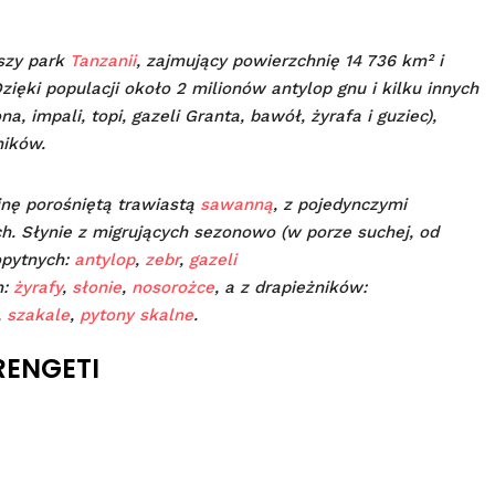
kszy park
Tanzanii
, zajmujący powierzchnię 14 736 km² i
ięki populacji około 2 milionów antylop gnu i kilku innych
 impali, topi, gazeli Granta, bawół, żyrafa i guziec),
ników.
nę porośniętą trawiastą
sawanną
, z pojedynczymi
h. Słynie z migrujących sezonowo (w porze suchej, od
opytnych:
antylop
,
zebr
,
gazeli
m:
żyrafy
,
słonie
,
nosorożce
, a z drapieżników:
,
szakale
,
pytony skalne
.
RENGETI