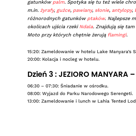
gatunków
palm
. Spotyka się tu też wiele ch
m.in.
żyrafy
,
guźce
,
pawiany
,
słonie
,
antylopy
,
różnorodnych gatunków
ptaków
. Najlepsze m
okolicach ujścia rzeki
Ndala
. Znajdują się ta
Moto przy których chętnie żerują
flamingi
.
15:20: Zameldowanie w hotelu Lake Manyara’s Se
20:00: Kolacja i nocleg w hotelu.
Dzień 3 : JEZIORO MANYARA –
06:30 – 07:30: Śniadanie w ośrodku.
08:00: Wyjazd do Parku Narodowego Serengeti.
13:00: Zameldowanie i lunch w Lahia Tented Lod