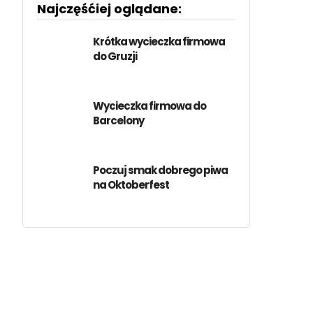
Najczęśćiej oglądane:
Krótka wycieczka firmowa
do Gruzji
Wycieczka firmowa do
Barcelony
Poczuj smak dobrego piwa
na Oktoberfest