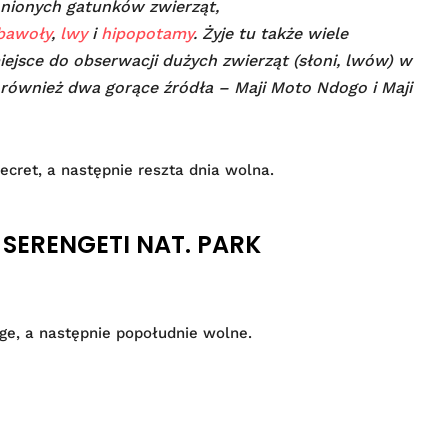
ronionych gatunków zwierząt,
bawoły
,
lwy
i
hipopotamy
. Żyje tu także wiele
iejsce do obserwacji dużych zwierząt (słoni, lwów) w
m również dwa gorące źródła – Maji Moto Ndogo i Maji
cret, a następnie reszta dnia wolna.
 SERENGETI NAT. PARK
ge, a następnie popołudnie wolne.