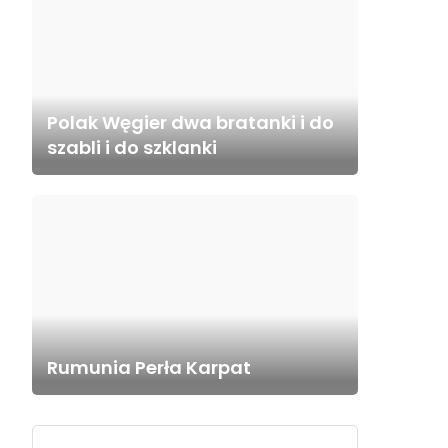
Polak Węgier dwa bratanki i do
szabli i do szklanki
Rumunia Perła Karpat