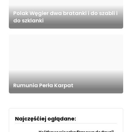
Polak Węgier dwa bratanki i do szabli i
do szklanki
Rumunia Perła Karpat
Najczęśćiej oglądane: