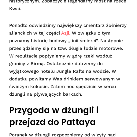
historycznym. Zobaczycie legendarny most na rzece
Kwai.
Ponadto odwiedzimy największy cmentarz żołnierzy
alianckich w tej części
Azji.
W związku z tym
poznamy historię budowy „linii śmierci”. Następnie
przesiądziemy się na tzw. długie łodzie motorowe.
W rezultacie popłyniemy w górę rzeki wzdłuż
granicy z Birmą. Ostatecznie dotrzemy do
wyjątkowego hotelu Jungle Rafts na wodzie. W
dodatku powitamy Was drinkiem serwowanym w
świeżym kokosie. Zatem noc spędzicie w sercu
dżungli na pływających barkach.
Przygoda w dżungli i
przejazd do Pattaya
Poranek w dżungli rozpoczniemy od wizyty nad