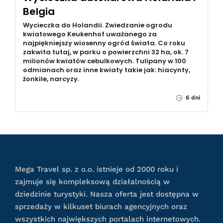
Belgia
Wycieczka do Holandii. Zwiedzanie ogrodu
kwiatowego Keukenhof uważanego za
najpiękniejszy wiosenny ogród świata. Co roku
zakwita tutaj, w parku o powierzchni 32 ha, ok. 7
milionów kwiatów cebulkowych. Tulipany w 100
odmianach oraz inne kwiaty takie jak: hiacynty,
żonkile, narcyzy.
6 dni
Mega Travel sp. z o.o. istnieje od 2000 roku i
zajmuje się kompleksową działalnością w
dziedzinie turystyki. Nasza oferta jest dostępna w
sprzedaży w kilkuset biurach agencyjnych oraz
wszystkich największych portalach internetowych.