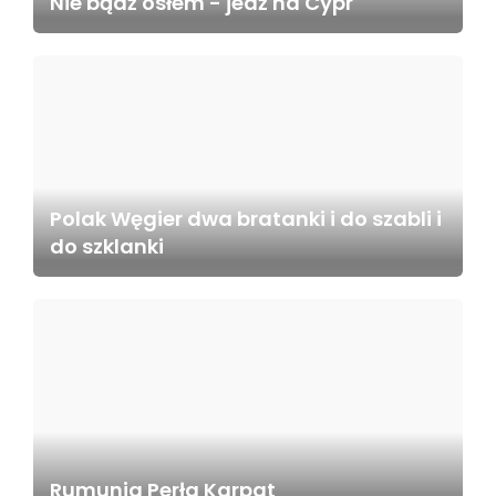
Nie bądź osłem - jedź na Cypr
Polak Węgier dwa bratanki i do szabli i
do szklanki
Rumunia Perła Karpat