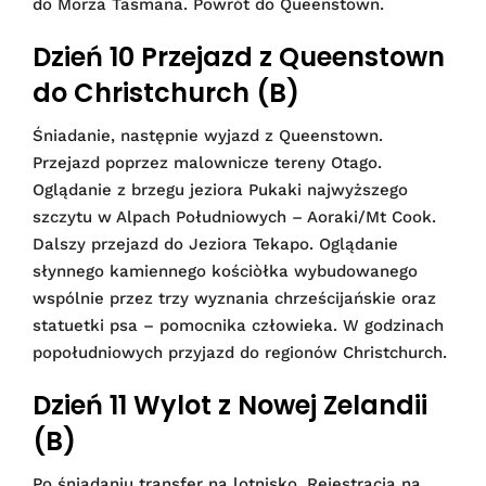
do Morza Tasmana. Powrót do Queenstown.
Dzień 10 Przejazd z Queenstown
do Christchurch (B)
Śniadanie, następnie wyjazd z Queenstown.
Przejazd poprzez malownicze tereny Otago.
Oglądanie z brzegu jeziora Pukaki najwyższego
szczytu w Alpach Południowych – Aoraki/Mt Cook.
Dalszy przejazd do Jeziora Tekapo. Oglądanie
słynnego kamiennego kościòłka wybudowanego
wspólnie przez trzy wyznania chrześcijańskie oraz
statuetki psa – pomocnika człowieka. W godzinach
popołudniowych przyjazd do regionów Christchurch.
Dzień 11 Wylot z Nowej Zelandii
(B)
Po śniadaniu transfer na lotnisko. Rejestracja na