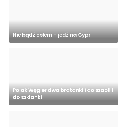
Nie bądź osłem - jedź na Cypr
Polak Węgier dwa bratanki i do szabli i
do szklanki