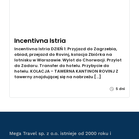
Incentivna Istria
Incentivna Istria DZIEŃ 1: Przyjazd do Zagrzebia,
obiad, przejazd do Rovinj, kolacja Zbiórka na
lotnisku w Warszawie. Wylot do Chorwacji. Przylot
do Zadaru. Transfer do hotelu. Przybycie do
hotelu. KOLACJA – TAWERNA KANTINON ROVINJ Z
tawerny znajdującej się na nabrzeżu […]
5 dni
Mega Travel sp. z o.o. istnieje od 2000 roku i