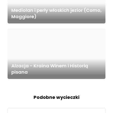
Mediolan i perły włoskich jezior (Como,
Maggiore)
Alzacja - Kraina Winem i Historią
pisana
Podobne wycieczki