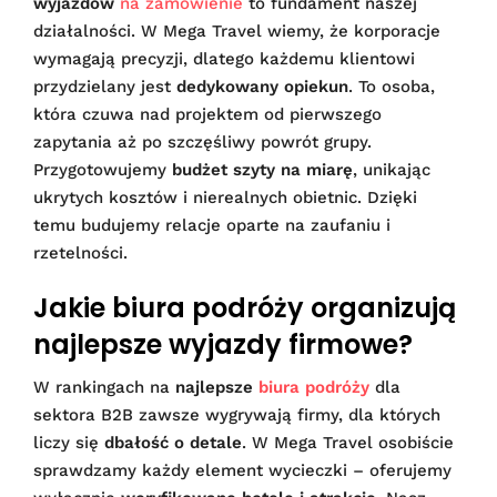
wyjazdów
na zamówienie
to fundament naszej
działalności. W Mega Travel wiemy, że korporacje
wymagają precyzji, dlatego każdemu klientowi
przydzielany jest
dedykowany opiekun
. To osoba,
która czuwa nad projektem od pierwszego
zapytania aż po szczęśliwy powrót grupy.
Przygotowujemy
budżet szyty na miarę
, unikając
ukrytych kosztów i nierealnych obietnic. Dzięki
temu budujemy relacje oparte na zaufaniu i
rzetelności.
Jakie biura podróży organizują
najlepsze wyjazdy firmowe?
W rankingach na
najlepsze
biura podróży
dla
sektora B2B zawsze wygrywają firmy, dla których
liczy się
dbałość o detale
. W Mega Travel osobiście
sprawdzamy każdy element wycieczki – oferujemy