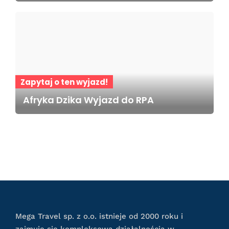
Zapytaj o ten wyjazd!
Afryka Dzika Wyjazd do RPA
Mega Travel sp. z o.o. istnieje od 2000 roku i
zajmuje się kompleksową działalnością w