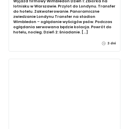
Wyjazd firmowy Wimbledon Dzień 1: Zbiórka na
lotnisku w Warszawie. Przylot do Londynu. Transfer
do hotelu. Zakwaterowanie. Panoramiczne
zwiedzanie Londynu Transfer na stadion
Wimbledon – oglądanie wyścigów psów. Podczas
oglądania serwowana będzie kolacja. Powrót do
hotelu, nocleg. Dzień 2: śniadanie. […]
3 dni