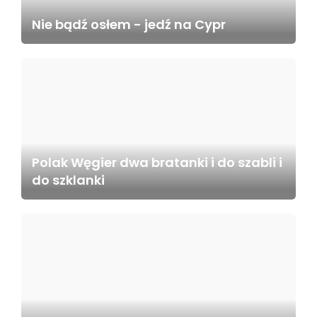
Nie bądź osłem - jedź na Cypr
Polak Węgier dwa bratanki i do szabli i
do szklanki