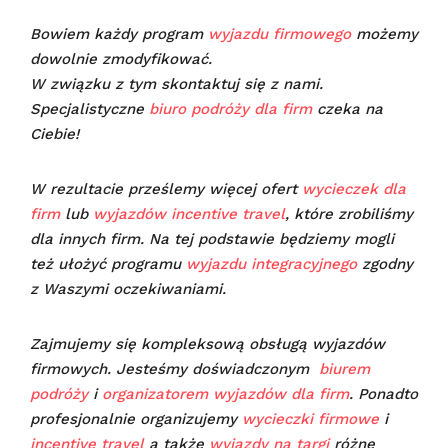
Bowiem każdy program
wyjazdu firmowego
możemy
dowolnie zmodyfikować.
W związku z tym skontaktuj się z nami.
Specjalistyczne
biuro podróży dla firm
czeka na
Ciebie!
W rezultacie prześlemy więcej ofert
wycieczek dla
firm
lub
wyjazdów incentive travel
, które zrobiliśmy
dla innych firm. Na tej podstawie będziemy mogli
też ułożyć programu
wyjazdu integracyjnego
zgodny
z Waszymi oczekiwaniami.
Zajmujemy się kompleksową obsługą wyjazdów
firmowych. Jesteśmy doświadczonym
biurem
podróży
i
organizatorem wyjazdów dla firm
. Ponadto
profesjonalnie organizujemy
wycieczki firmowe
i
incentive travel
a także
wyjazdy na targi
różne