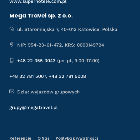
www.superhotele.com.pl
Mega Travel sp. z o.o.
ul. Staromiejska 7, 40-013 Katowice, Polska
NIP: 954-23-61-472, KRS: 0000149794
+48 22 355 3043
(pn-pt, 9:00-17:00)
+48 32 781 5007
,
+48 32 781 5008
Dział wyjazdów grupowych
grupy@megatravel.pl
Referencje
O Nas
Polityka prywatności