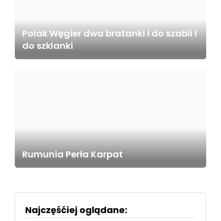
Polak Węgier dwa bratanki i do szabli i
do szklanki
Rumunia Perła Karpat
Najczęśćiej oglądane: