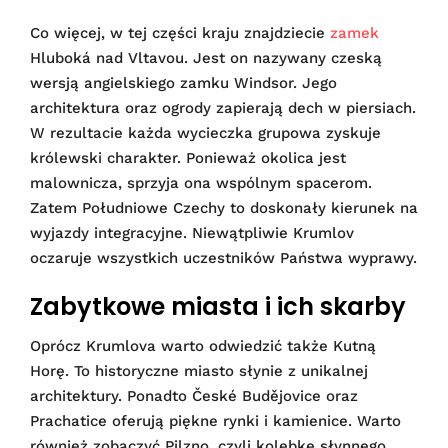
Co więcej, w tej części kraju znajdziecie
zamek
Hluboká nad Vltavou. Jest on nazywany czeską
wersją angielskiego zamku Windsor. Jego
architektura oraz ogrody zapierają dech w piersiach.
W rezultacie każda wycieczka grupowa zyskuje
królewski charakter. Ponieważ okolica jest
malownicza, sprzyja ona wspólnym spacerom.
Zatem Południowe Czechy to doskonały kierunek na
wyjazdy integracyjne. Niewątpliwie Krumlov
oczaruje wszystkich uczestników Państwa wyprawy.
Zabytkowe miasta i ich skarby
Oprócz Krumlova warto odwiedzić także Kutną
Horę. To historyczne miasto słynie z unikalnej
architektury. Ponadto České Budějovice oraz
Prachatice oferują piękne rynki i kamienice. Warto
również zobaczyć Pilzno, czyli kolebkę słynnego