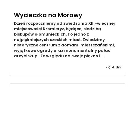
Wycieczka na Morawy
Dzień rozpoczniemy od zwiedzania XIII-wiecznej
miejscowości Kromieryż, będącej siedzibą
biskupów ołomunieckich. To jedno z
najpiękniejszych czeskich miast. Zwiedzimy
historyczne centrum z domami mieszczańskimi,
wyjątkowe ogrody oraz monumentalny pałac
arcybiskupi. Ze względu na swoje piękno i …
4 dni