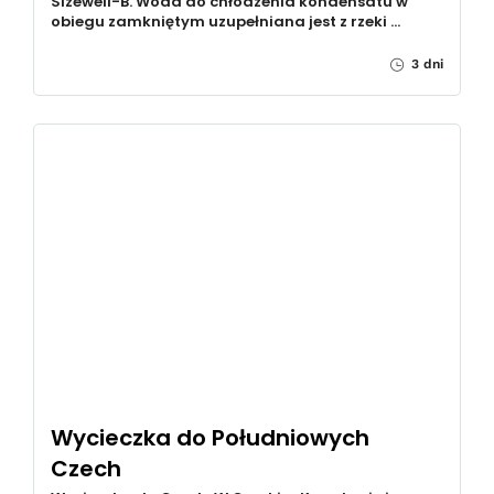
Sizewell-B. Woda do chłodzenia kondensatu w
obiegu zamkniętym uzupełniana jest z rzeki …
3 dni
Wycieczka do Południowych
Czech