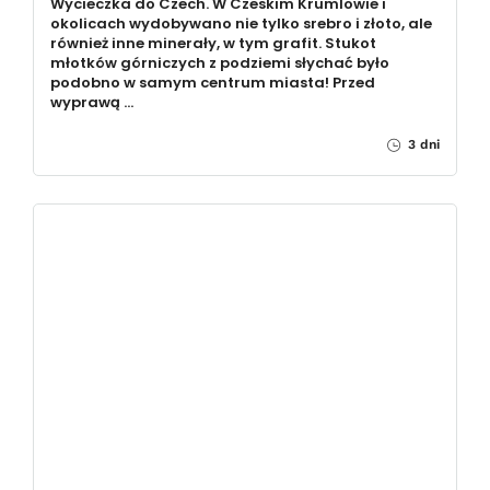
Wycieczka do Czech. W Czeskim Krumlowie i
okolicach wydobywano nie tylko srebro i złoto, ale
również inne minerały, w tym grafit. Stukot
młotków górniczych z podziemi słychać było
podobno w samym centrum miasta! Przed
wyprawą …
3 dni