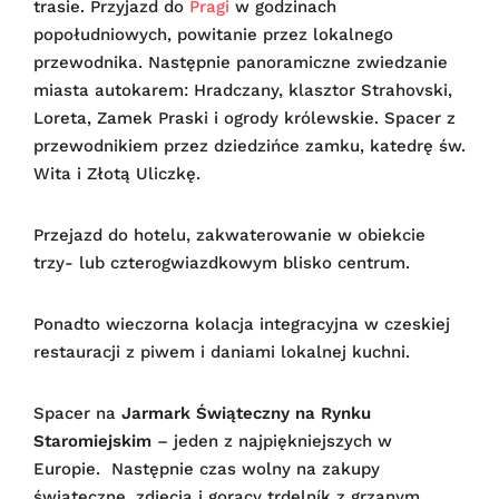
trasie. Przyjazd do
Pragi
w godzinach
popołudniowych, powitanie przez lokalnego
przewodnika. Następnie panoramiczne zwiedzanie
miasta autokarem: Hradczany, klasztor Strahovski,
Loreta, Zamek Praski i ogrody królewskie. Spacer z
przewodnikiem przez dziedzińce zamku, katedrę św.
Wita i Złotą Uliczkę.
Przejazd do hotelu, zakwaterowanie w obiekcie
trzy- lub czterogwiazdkowym blisko centrum.
Ponadto wieczorna kolacja integracyjna w czeskiej
restauracji z piwem i daniami lokalnej kuchni.
Spacer na
Jarmark Świąteczny na Rynku
Staromiejskim
– jeden z najpiękniejszych w
Europie. Następnie czas wolny na zakupy
świąteczne, zdjęcia i gorący trdelník z grzanym