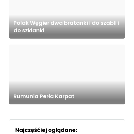
Polak Węgier dwa bratanki i do szabli i
do szklanki
Rumunia Perła Karpat
Najczęśćiej oglądane: