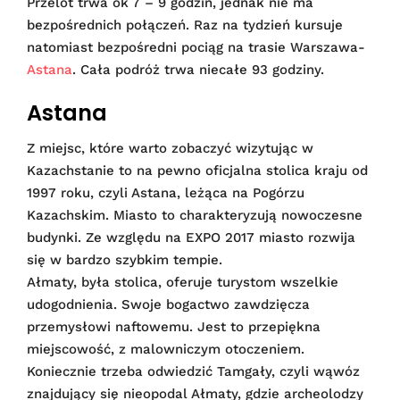
Przelot trwa ok 7 – 9 godzin, jednak nie ma
bezpośrednich połączeń. Raz na tydzień kursuje
natomiast bezpośredni pociąg na trasie Warszawa-
Astana
. Cała podróż trwa niecałe 93 godziny.
Astana
Z miejsc, które warto zobaczyć wizytując w
Kazachstanie to na pewno oficjalna stolica kraju od
1997 roku, czyli Astana, leżąca na Pogórzu
Kazachskim. Miasto to charakteryzują nowoczesne
budynki. Ze względu na EXPO 2017 miasto rozwija
się w bardzo szybkim tempie.
Ałmaty, była stolica, oferuje turystom wszelkie
udogodnienia. Swoje bogactwo zawdzięcza
przemysłowi naftowemu. Jest to przepiękna
miejscowość, z malowniczym otoczeniem.
Koniecznie trzeba odwiedzić Tamgały, czyli wąwóz
znajdujący się nieopodal Ałmaty, gdzie archeolodzy