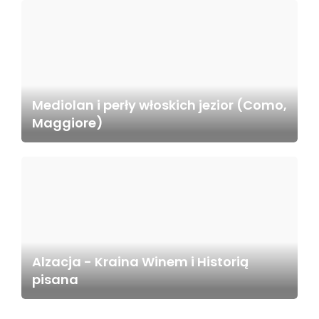
Mediolan i perły włoskich jezior (Como,
Maggiore)
Alzacja - Kraina Winem i Historią
pisana