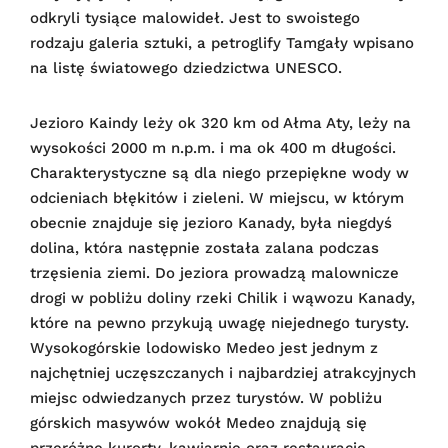
odkryli tysiące malowideł. Jest to swoistego
rodzaju galeria sztuki, a petroglify Tamgały wpisano
na listę światowego dziedzictwa UNESCO.
Jezioro Kaindy leży ok 320 km od Ałma Aty, leży na
wysokości 2000 m n.p.m. i ma ok 400 m długości.
Charakterystyczne są dla niego przepiękne wody w
odcieniach błękitów i zieleni. W miejscu, w którym
obecnie znajduje się jezioro Kanady, była niegdyś
dolina, która następnie została zalana podczas
trzęsienia ziemi. Do jeziora prowadzą malownicze
drogi w pobliżu doliny rzeki Chilik i wąwozu Kanady,
które na pewno przykują uwagę niejednego turysty.
Wysokogórskie lodowisko Medeo jest jednym z
najchętniej uczęszczanych i najbardziej atrakcyjnych
miejsc odwiedzanych przez turystów. W pobliżu
górskich masywów wokół Medeo znajdują się
przeróżne kurorty, kawiarnie oraz restauracje.