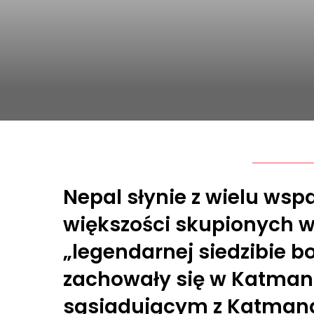
Nepal słynie z wielu wsp
większości skupionych w
„legendarnej siedzibie b
zachowały się w Katmand
sąsiadującym z Katmandu