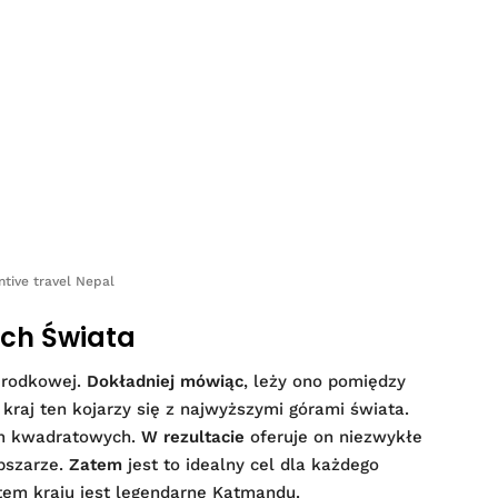
ntive travel Nepal
ach Świata
Środkowej.
Dokładniej mówiąc
, leży ono pomiędzy
kraj ten kojarzy się z najwyższymi górami świata.
km kwadratowych.
W rezultacie
oferuje on niezwykłe
bszarze.
Zatem
jest to idealny cel dla każdego
tem kraju jest legendarne Katmandu.