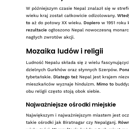
W późniejszym czasie Nepal znalazł się w stref
wieku kraj został całkowicie odizolowany.
Wted
to
aż do połowy XX wieku.
Dopiero
w 1951 roku 
rezultacie
ogłoszono Nepal nowoczesną monarch
nagłych zwrotów akcji.
Mozaika ludów i religii
Ludność Nepalu składa się z wielu fascynującyc
dzielnych Gurkhów oraz słynnych Szerpów.
Pon
tybetańskie.
Dlatego też
Nepal jest krajem niez
mieszkańców wyznaje hinduizm.
Mimo to
buddyz
obu religii często stoją obok siebie.
Najważniejsze ośrodki miejskie
Największym i najważniejszym miastem jest ocz
takie ośrodki jak Biratnagar czy Nepalganj.
Równ