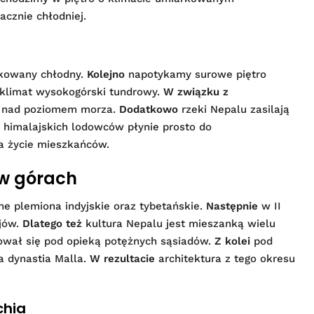
nacznie chłodniej.
rkowany chłodny.
Kolejno
napotykamy surowe piętro
klimat wysokogórski tundrowy.
W związku z
i nad poziomem morza.
Dodatkowo
rzeki Nepalu zasilają
himalajskich lodowców płynie prosto do
 życie mieszkańców.
 w górach
e plemiona indyjskie oraz tybetańskie.
Następnie
w II
rjów.
Dlatego też
kultura Nepalu jest mieszanką wielu
ował się pod opieką potężnych sąsiadów.
Z kolei
pod
a dynastia Malla.
W rezultacie
architektura z tego okresu
chia