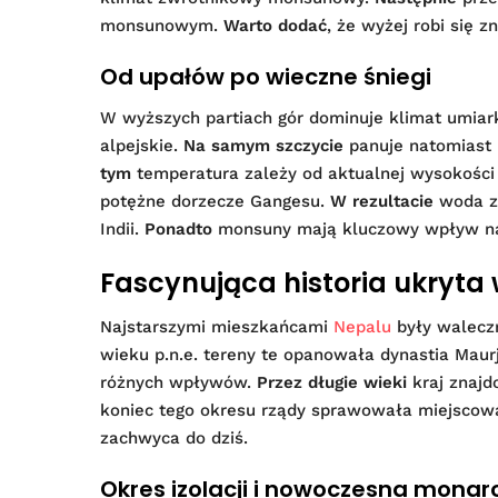
monsunowym.
Warto dodać
, że wyżej robi się z
Od upałów po wieczne śniegi
W wyższych partiach gór dominuje klimat umia
alpejskie.
Na samym szczycie
panuje natomiast 
tym
temperatura zależy od aktualnej wysokośc
potężne dorzecze Gangesu.
W rezultacie
woda z 
Indii.
Ponadto
monsuny mają kluczowy wpływ na
Fascynująca historia ukryta
Najstarszymi mieszkańcami
Nepalu
były waleczn
wieku p.n.e. tereny te opanowała dynastia Mau
różnych wpływów.
Przez długie wieki
kraj znajd
koniec tego okresu rządy sprawowała miejscow
zachwyca do dziś.
Okres izolacji i nowoczesna monar