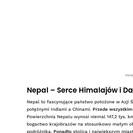
Ince
Nepal – Serce Himalajów i D
Nepal to fascynujące państwo położone w Azji 
potężnymi Indiami a Chinami.
Przede wszystkim
Powierzchnia Nepalu wynosi niemal 147,2 tys. 
bogactwo krajobrazów na stosunkowo małym o
podróżnika.
Ponadto
stolicą i największym mias