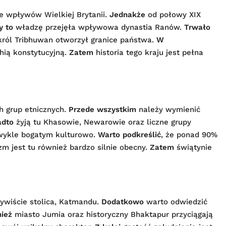
ie wpływów Wielkiej Brytanii.
Jednakże
od połowy XIX
y to
władzę przejęła wpływowa dynastia Ranów.
Trwało
król Tribhuwan otworzył granice państwa.
W
ią konstytucyjną.
Zatem
historia tego kraju jest pełna
h grup etnicznych.
Przede wszystkim
należy wymienić
adto
żyją tu Khasowie, Newarowie oraz liczne grupy
wykle bogatym kulturowo.
Warto podkreślić
, że ponad 90%
m jest tu również bardzo silnie obecny.
Zatem
świątynie
ywiście stolica, Katmandu.
Dodatkowo
warto odwiedzić
ież
miasto Jumia oraz historyczny Bhaktapur przyciągają