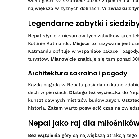
wielu gości.
W rezultacie
każde z tych miast ma 
największa w żyznych dolinach.
W związku z ty
Legendarne zabytki i siedzi
Nepal słynie z niesamowitych zabytków architek
Kotlinie Katmandu.
Miejsce to
nazywane jest czę
Katmandu obfituje w wspaniałe pałace i pagody
turystów.
Mianowicie
znajduje się tam ponad 300
Architektura sakralna i pagody
Każda pagoda w Nepalu posiada unikalne zdobie
dech w piersiach.
Dlatego też
wycieczka do Nepa
kunszt dawnych mistrzów budowlanych.
Ostate
historia.
Zatem
warto poświęcić czas na zwiedz
Nepal jako raj dla miłośnikó
Bez wątpienia
góry są największą atrakcją tego