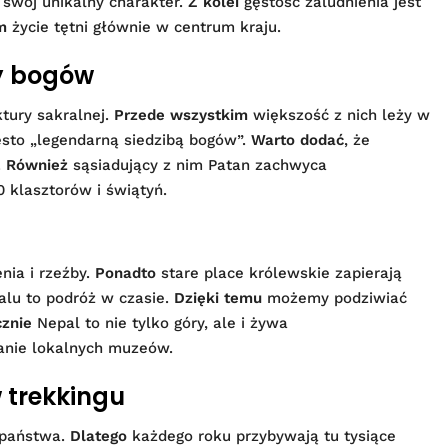
swój unikalny charakter.
Z kolei
gęstość zaludnienia jest
m
życie tętni głównie w centrum kraju.
by bogów
tury sakralnej.
Przede wszystkim
większość z nich leży w
sto „legendarną siedzibą bogów”.
Warto dodać
, że
.
Również
sąsiadujący z nim Patan zachwyca
 klasztorów i świątyń.
nia i rzeźby.
Ponadto
stare place królewskie zapierają
lu to podróż w czasie.
Dzięki temu
możemy podziwiać
cznie
Nepal to nie tylko góry, ale i żywa
anie lokalnych muzeów.
w trekkingu
 państwa.
Dlatego
każdego roku przybywają tu tysiące