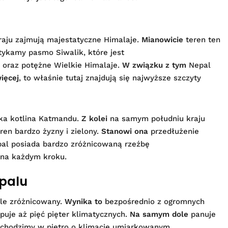
kraju zajmują majestatyczne Himalaje.
Mianowicie
teren ten
ykamy pasmo Siwalik, które jest
 oraz potężne Wielkie Himalaje.
W związku z tym
Nepal
ięcej
, to właśnie tutaj znajdują się najwyższe szczyty
ska kotlina Katmandu.
Z kolei
na samym południu kraju
eren bardzo żyzny i zielony.
Stanowi ona
przedłużenie
al posiada bardzo zróżnicowaną rzeźbę
l na każdym kroku.
epalu
le zróżnicowany.
Wynika to
bezpośrednio z ogromnych
uje aż pięć pięter klimatycznych.
Na samym dole
panuje
chodzimy w piętro o klimacie umiarkowanym