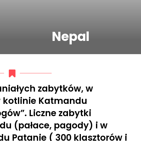
Nepal
aniałych zabytków, w
 kotlinie Katmandu
ogów”. Liczne zabytki
u (pałace, pagody) i w
 Patanie ( 300 klasztorów i