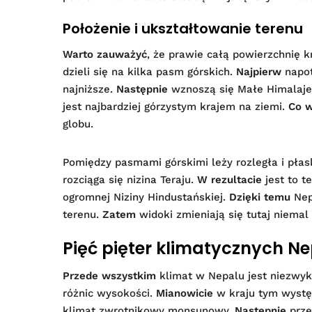
Położenie i ukształtowanie terenu
Warto zauważyć
, że prawie całą powierzchnię 
dzieli się na kilka pasm górskich.
Najpierw
napot
najniższe.
Następnie
wznoszą się Małe Himalaje
jest najbardziej górzystym krajem na ziemi.
Co w
globu.
Pomiędzy pasmami górskimi leży rozległa i pła
rozciąga się nizina Teraju.
W rezultacie
jest to t
ogromnej Niziny Hindustańskiej.
Dzięki temu
Nep
terenu.
Zatem
widoki zmieniają się tutaj niema
Pięć pięter klimatycznych N
Przede wszystkim
klimat w Nepalu jest niezwyk
różnic wysokości.
Mianowicie
w kraju tym występ
klimat zwrotnikowy monsunowy.
Następnie
prze