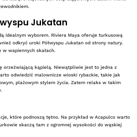
rzewodnikiem.
ółwyspu Jukatan
ędą idealnym wyborem. Riviera Maya oferuje turkusową
wnież odkryć uroki Półwyspu Jukatan od strony natury.
ie w wapiennych skałach.
 orzeźwiającą kąpielą. Niewątpliwie jest to jedna z
arto odwiedzić malownicze wioski rybackie, takie jak
sowym, plażowym stylem życia. Zatem relaks w takim
.
cje, które podnoszą tętno. Na przykład w Acapulco warto
Nurkowie skaczą tam z ogromnej wysokości do wąskiej