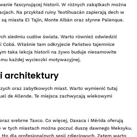
wanie fascynującej historii. W różnych zakątkach można
acjach. Na przykład ruiny Teotihuacán zapierają dech w
są miasta El Tajín, Monte Albán oraz słynne Palenque.
ych siedmiu cudów świata. Warto również odwiedzić
i Cobá. Właśnie tam odkryjecie Państwo tajemnice
ym taka lekcja historii na żywo buduje niesamowite
amu każdej wycieczki motywacyjnej.
i architektury
czych oraz zabytkowych miast. Warto wymienić tutaj
uel de Allende. Te miejsca zachwycają wiekowymi
raz srebrne Taxco. Co więcej, Oaxaca i Mérida oferują
nie w tych miastach można poczuć duszę dawnego Meksyku.
 tło dla profesjonalnych sesji zdjęciowych. Zatem warto