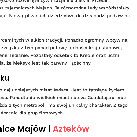
ysoko rozwinięte cywilizacje indiańskie. Przede
z tajemniczych Majach. Te różnorodne ludy współistniały
aju. Niewątpliwie ich dziedzictwo do dziś budzi podziw na
cami tych wielkich tradycji. Ponadto ogromny wpływ na
 W związku z tym ponad połowę ludności kraju stanowią
enni Indianie. Pozostały odsetek to Kreole oraz liczni
a, że Meksyk jest tak barwny i gościnny.
yku
o najludniejszych miast świata. Jest to tętniące życiem
esu. Ponadto do wielkich miast należą Guadalajara oraz
a z tych metropolii ma swój unikalny charakter. Z tego
dczenie dla grup firmowych.
nice Majów i
Azteków