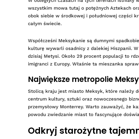
W odległych czasach na tych terenach istniały w
wszystkim mowa tutaj o potężnych Aztekach ora
obok siebie w środkowej i południowej części kr
całym świecie.
Współcześni Meksykanie są dumnymi spadkobier
kulturę wywarli osadnicy z dalekiej Hiszpanii.
dzisiaj Metysi. Około 29 procent populacji to rdz
imigranci z Europy. Właśnie ta mieszanka sprawi
Największe metropolie Meks
Stolicą kraju jest miasto Meksyk, które należy d
centrum kultury, sztuki oraz nowoczesnego bizn
przemysłowy Monterrey. Warto zauważyć, że każd
powodu zwiedzanie miast to fascynujące doświa
Odkryj starożytne tajem