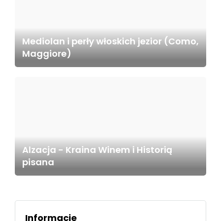
Mediolan i perły włoskich jezior (Como,
Maggiore)
Alzacja - Kraina Winem i Historią
pisana
Informacje