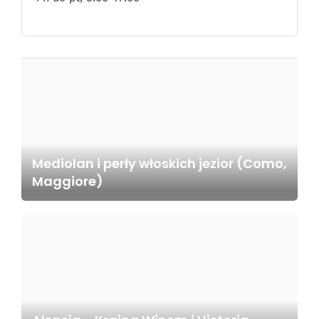
Mediolan i perły włoskich jezior (Como,
Maggiore)