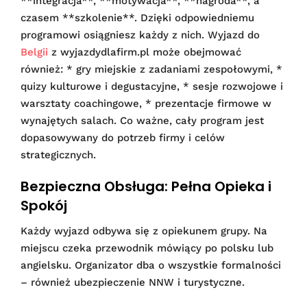
**integracja**, **motywacja**, **nagroda**, a
czasem **szkolenie**. Dzięki odpowiedniemu
programowi osiągniesz każdy z nich. Wyjazd do
Belgii
z wyjazdydlafirm.pl może obejmować
również: * gry miejskie z zadaniami zespołowymi, *
quizy kulturowe i degustacyjne, * sesje rozwojowe i
warsztaty coachingowe, * prezentacje firmowe w
wynajętych salach. Co ważne, cały program jest
dopasowywany do potrzeb firmy i celów
strategicznych.
Bezpieczna Obsługa: Pełna Opieka i
Spokój
Każdy wyjazd odbywa się z opiekunem grupy. Na
miejscu czeka przewodnik mówiący po polsku lub
angielsku. Organizator dba o wszystkie formalności
– również ubezpieczenie NNW i turystyczne.