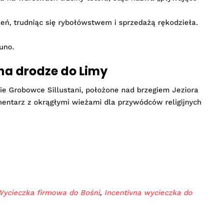
koleń, trudniąc się rybołówstwem i sprzedażą rękodzieła.
uno.
 na drodze do Limy
e Grobowce Sillustani, położone nad brzegiem Jeziora
ntarz z okrągłymi wieżami dla przywódców religijnych
Wycieczka firmowa do Bośni
,
Incentivna wycieczka do