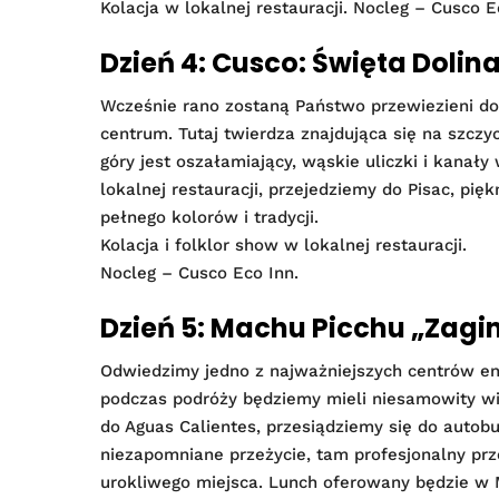
Kolacja w lokalnej restauracji. Nocleg – Cusco 
Dzień 4: Cusco: Święta Dolin
Wcześnie rano zostaną Państwo przewiezieni do O
centrum. Tutaj twierdza znajdująca się na szczy
góry jest oszałamiający, wąskie uliczki i kana
lokalnej restauracji, przejedziemy do Pisac, pi
pełnego kolorów i tradycji.
Kolacja i folklor show w lokalnej restauracji.
Nocleg – Cusco Eco Inn.
Dzień 5: Machu Picchu „Zagi
Odwiedzimy jedno z najważniejszych centrów en
podczas podróży będziemy mieli niesamowity wi
do Aguas Calientes, przesiądziemy się do autobu
niezapomniane przeżycie, tam profesjonalny prz
urokliwego miejsca. Lunch oferowany będzie w 