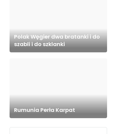
Polak Węgier dwa bratanki i do
szabli i do szklanki
Rumunia Perła Karpat