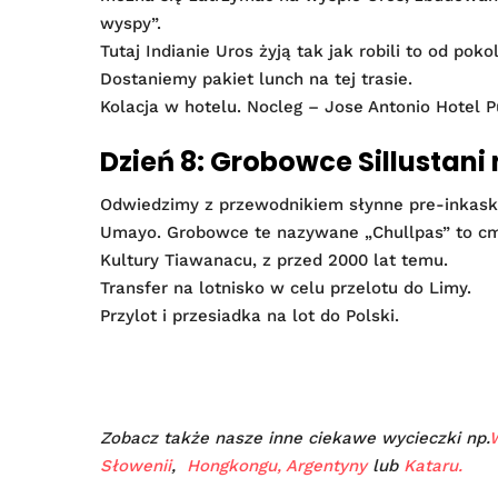
wyspy”.
Tutaj Indianie Uros żyją tak jak robili to od po
Dostaniemy pakiet lunch na tej trasie.
Kolacja w hotelu. Nocleg – Jose Antonio Hotel P
Dzień 8: Grobowce Sillustani
Odwiedzimy z przewodnikiem słynne pre-inkaski
Umayo. Grobowce te nazywane „Chullpas” to cme
Kultury Tiawanacu, z przed 2000 lat temu.
Transfer na lotnisko w celu przelotu do Limy.
Przylot i przesiadka na lot do Polski.
Zobacz także nasze inne ciekawe wycieczki np.
Słowenii
,
Hongkongu,
Argentyny
lub
Kataru.