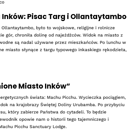
Eco
a Inków: Pisac Targ i Ollantaytambo
llantaytambo, było to wojskowe, religijne i rolnicze
cie gór, chroniła dolinę od najeźdźców. Widok na miasto z
ły wodne są nadal używane przez mieszkańców. Po lunchu w
ękne miasto słynące z targu typowego inkaskiego rękodzieła,
nione Miasto Inków”
ergetycznych świata: Machu Picchu. Wycieczka pociągiem,
dok na krajobrazy Świętej Doliny Urubamba. Po przybyciu
su, który zabierze Państwa do cytadeli. To będzie
ewodnik opowie nam o historii tego tajemniczego i
Machu Picchu Sanctuary Lodge.