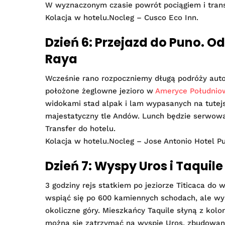
W wyznaczonym czasie powrót pociągiem i trans
Kolacja w hotelu.Nocleg – Cusco Eco Inn.
Dzień 6: Przejazd do Puno. O
Raya
Wcześnie rano rozpoczniemy długą podróży auto
położone żeglowne jezioro w
Ameryce Południo
widokami stad alpak i lam wypasanych na tutej
majestatyczny tle Andów. Lunch będzie serwowan
Transfer do hotelu.
Kolacja w hotelu.Nocleg – Jose Antonio Hotel P
Dzień 7: Wyspy Uros i Taquile
3 godziny rejs statkiem po jeziorze Titicaca do
wspiąć się po 600 kamiennych schodach, ale wys
okoliczne góry. Mieszkańcy Taquile słyną z kol
można się zatrzymać na wyspie Uros, zbudowana