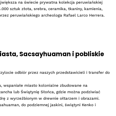
jwiększa na świecie prywatna kolekcja peruwiańskiej
.000 sztuk złota, srebra, ceramika, tkaniny, kamienia,
rzez peruwiańskiego archeologa Rafael Larco Herrera.
miasta, Sacsayhuaman i pobliskie
rzylocie odbiór przez naszych przedstawicieli i transfer do
, wspaniałe miasto kolonialne zbudowane na
ancha lub Świątynię Słońca, gdzie można podziwiać
drę z wyrzeźbionym w drewnie ołtarzem i obrazami.
sahuaman, do podziemnej jaskini, świątyni Kenko i