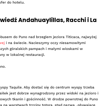
fer do hotelu.
dwiedź Andahuaylillas, Racchi i La
busem do Puno nad brzegiem jeziora Titicaca, najwyżej
wej
i na świecie. Nacieszymy oczy niesamowitymi
szych góralskich pampach i małymi wioskami w
y w lokalnej restauracji.
uno.
 wyspy Taquile. Aby dostać się do centrum wyspy trzeba
iłek jest dobrze wynagrodzony przez widoki na jezioro i
orowych tkanin i gościnność. W drodze powrotnej do Puno
 na warstwach trzciny totora, stąd nazwa „pływające