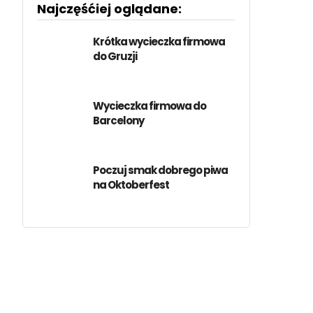
Najczęśćiej oglądane:
Krótka wycieczka firmowa
do Gruzji
Wycieczka firmowa do
Barcelony
Poczuj smak dobrego piwa
na Oktoberfest