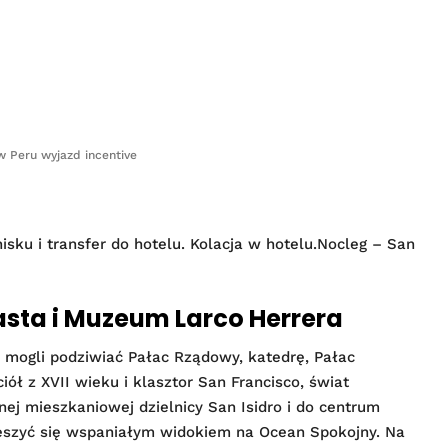
w Peru wyjazd incentive
nisku i transfer do hotelu. Kolacja w hotelu.Nocleg – San
asta i Muzeum Larco Herrera
 mogli podziwiać Pałac Rządowy, katedrę, Pałac
iół z XVII wieku i klasztor San Francisco, świat
ej mieszkaniowej dzielnicy San Isidro i do centrum
 cieszyć się wspaniałym widokiem na Ocean Spokojny. Na