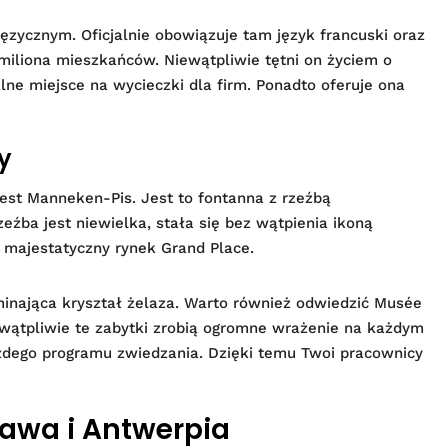
zycznym. Oficjalnie obowiązuje tam język francuski oraz
 miliona mieszkańców. Niewątpliwie tętni on życiem o
alne miejsce na wycieczki dla firm. Ponadto oferuje ona
y
est Manneken-Pis. Jest to fontanna z rzeźbą
zeźba jest niewielka, stała się bez wątpienia ikoną
majestatyczny rynek Grand Place.
minająca kryształ żelaza. Warto również odwiedzić Musée
iewątpliwie te zabytki zrobią ogromne wrażenie na każdym
żdego programu zwiedzania. Dzięki temu Twoi pracownicy
ndawa i Antwerpia