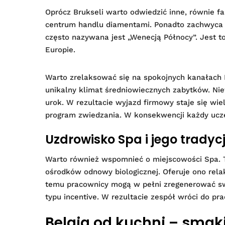
Oprócz Brukseli warto odwiedzić inne, równie f
centrum handlu diamentami. Ponadto zachwyca o
często nazywana jest „Wenecją Północy”. Jest t
Europie.
Warto zrelaksować się na spokojnych kanałach 
unikalny klimat średniowiecznych zabytków. Ni
urok. W rezultacie wyjazd firmowy staje się w
program zwiedzania. W konsekwencji każdy uczes
Uzdrowisko Spa i jego tradyc
Warto również wspomnieć o miejscowości Spa. T
ośrodków odnowy biologicznej. Oferuje ono rela
temu pracownicy mogą w pełni zregenerować swo
typu incentive. W rezultacie zespół wróci do pr
Belgia od kuchni – smak