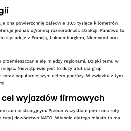
gii
e ona powierzchnię zaledwie 30,5 tysiąca kilometrów
eruje jednak ogromną różnorodność atrakcji. Państwo to
o sąsiaduje z Francją, Luksemburgiem, Niemcami oraz
ie przemieszczanie się między regionami. Dzięki temu w
iejsc. Niewątpliwie jest to duży atut dla grup
ę coraz popularniejszym celem podróży. W związku z tym
mi.
i cel wyjazdów firmowych
iem administracyjnym. Przede wszystkim pełni ona rolę
 się tutaj dowództwo NATO. Właśnie dlatego miasto to ma