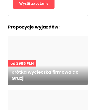
Propozycje wyjazdów:
od 2995 PLN
Krótka wycieczka firmowa do
Gruzji