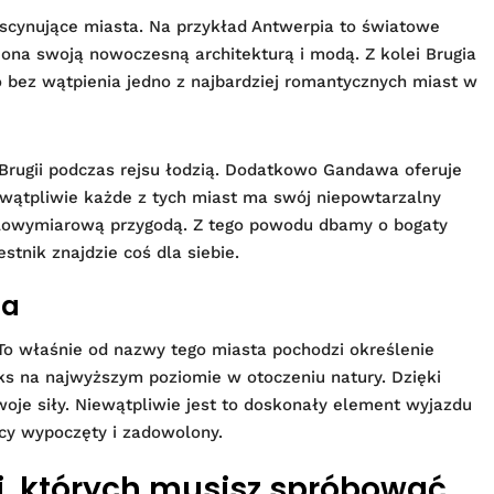
ascynujące miasta. Na przykład Antwerpia to światowe
na swoją nowoczesną architekturą i modą. Z kolei Brugia
o bez wątpienia jedno z najbardziej romantycznych miast w
Brugii podczas rejsu łodzią. Dodatkowo Gandawa oferuje
ewątpliwie każde z tych miast ma swój niepowtarzalny
ielowymiarową przygodą. Z tego powodu dbamy o bogaty
tnik znajdzie coś dla siebie.
ja
o właśnie od nazwy tego miasta pochodzi określenie
ks na najwyższym poziomie w otoczeniu natury. Dzięki
je siły. Niewątpliwie jest to doskonały element wyjazdu
acy wypoczęty i zadowolony.
i, których musisz spróbować