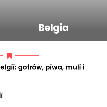
Belgia
gii: gofrów, piwa, muli i
i