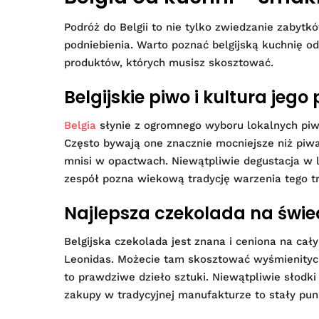
Podróż do Belgii to nie tylko zwiedzanie zabyt
podniebienia. Warto poznać belgijską kuchnię od
produktów, których musisz skosztować.
Belgijskie piwo i kultura jego 
Belgia
słynie z ogromnego wyboru lokalnych piw
Często bywają one znacznie mocniejsze niż piwa
mnisi w opactwach. Niewątpliwie degustacja w 
zespół pozna wiekową tradycję warzenia tego t
Najlepsza czekolada na świe
Belgijska czekolada jest znana i ceniona na ca
Leonidas. Możecie tam skosztować wyśmienitych 
to prawdziwe dzieło sztuki. Niewątpliwie słodk
zakupy w tradycyjnej manufakturze to stały pun