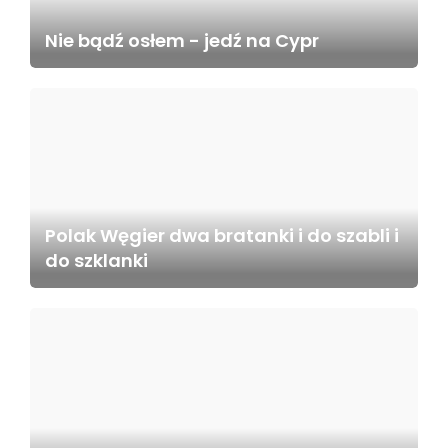
Nie bądź osłem - jedź na Cypr
Polak Węgier dwa bratanki i do szabli i
do szklanki