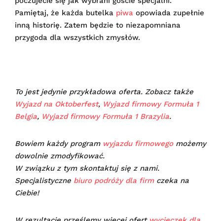
poczujecie się jak wybrani goście specjalni.
Pamiętaj, że każda butelka
piwa
opowiada zupełnie
inną historię. Zatem będzie to niezapomniana
przygoda dla wszystkich zmysłów.
To jest jedynie przykładowa oferta. Zobacz także
Wyjazd na Oktoberfest
,
Wyjazd firmowy Formuła 1
Belgia
,
Wyjazd firmowy Formuła 1 Brazylia
.
Bowiem każdy program
wyjazdu firmowego
możemy
dowolnie zmodyfikować.
W związku z tym skontaktuj się z nami.
Specjalistyczne
biuro podróży dla firm
czeka na
Ciebie!
W rezultacie prześlemy więcej ofert
wycieczek dla