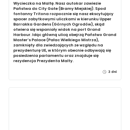
Wycieczka na Maltę. Nasz autokar zawiezie
Państwa do City Gate (Bramy Miejskiej). Spod
fontanny Tritona rozpocznie się nasz ekscytujący
spacer zabytkowymi uliczkami w kierunku Upper
Barrakka Gardens (Górnych Ogrodów), skąd
otwiera się wspaniały widok na port Grand
Harbour. Idąc główną ulicą obejrzą Państwo Grand
Master’s Palace (Pałac Wielkiego Mistrza),
zamknięty dla zwiedzających ze względu na
prezydenturę UE, w którym obecnie odbywają się
posiedzenia parlamentu oraz znajduje się
rezydencja Prezydenta Malty.
3 dni