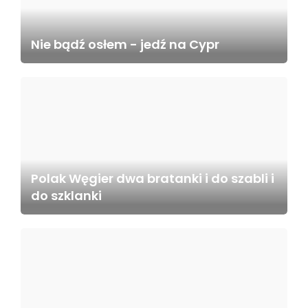
Nie bądź osłem - jedź na Cypr
Polak Węgier dwa bratanki i do szabli i
do szklanki