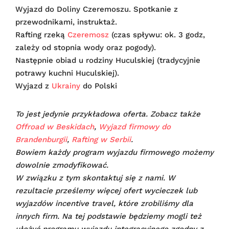
Wyjazd do Doliny Czeremoszu. Spotkanie z
przewodnikami, instruktaż.
Rafting rzeką
Czeremosz
(czas spływu: ok. 3 godz,
zależy od stopnia wody oraz pogody).
Następnie obiad u rodziny Huculskiej (tradycyjnie
potrawy kuchni Huculskiej).
Wyjazd z
Ukrainy
do Polski
To jest jedynie przykładowa oferta. Zobacz także
Offroad w Beskidach
,
Wyjazd firmowy do
Brandenburgii
,
Rafting w Serbii
.
Bowiem każdy program wyjazdu firmowego możemy
dowolnie zmodyfikować.
W związku z tym skontaktuj się z nami. W
rezultacie prześlemy więcej ofert wycieczek lub
wyjazdów incentive travel, które zrobiliśmy dla
innych firm. Na tej podstawie będziemy mogli też
ułożyć programu wyjazdu integracyjnego zgodny z