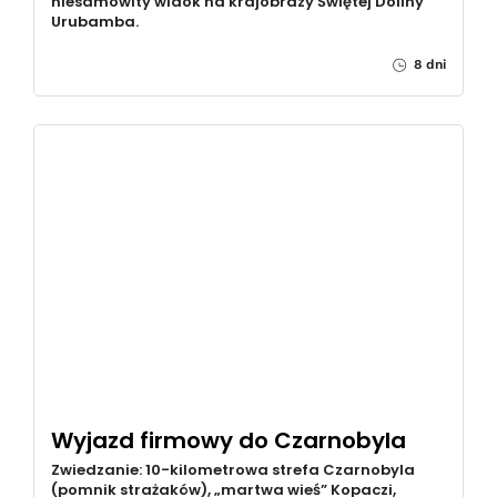
niesamowity widok na krajobrazy Świętej Doliny
Urubamba.
8 dni
Wyjazd firmowy do Czarnobyla
Zwiedzanie: 10-kilometrowa strefa Czarnobyla
(pomnik strażaków), „martwa wieś” Kopaczi,