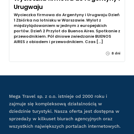
Urugwaju
Wycieczka firmowa do Argentyny i Urugwaju Dzień
1 Zbiórka na lotnisku w Warszawie. Wylot z
międzylądowaniem w jednym z europejskich
portów. Dzień 2 Przylot do Buenos Aires. Spotkanie z
przewodnikiem. Pół dniowe zwiedzanie BUENOS
AIRES z obiadem i przewodnikiem. Czas […]
8 dni
Mega Travel sp. z o.o. istnieje od 2000 roku i
zajmuje się kompleksową działalnością w
dziedzinie turystyki. Nasza oferta jest dostępna w
sprzedaży w kilkuset biurach agencyjnych oraz
wszystkich największych portalach internetowych.