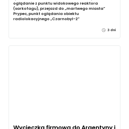
oglądanie z punktu widokowego reaktora
(sarkofagu), przejazd do „martwego miasta”
Prypec, punkt oglądania obiektu
radiolokacyjnego „Czarnobyl-2”
3 dni
Wycieczka firmowa do Argentyny i