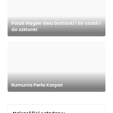
Polak Węgier dwa bratanki i do szabli i
do szklanki
Rumunia Perła Karpat