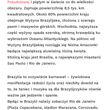
Południowej
i piątym w świecie co do wielkości
obszaru. Zajmuje powierzchnię 8,5 tys. km
kwadratowych. Około 60% powierzchni kraju
obejmuje Wyżyna Brazylijska, złożona z szeregu
pasm i masywów górskich. Wschodnia, najwyższa
część wyżyny opada szeroką, stromą krawędzią ku
wybrzeżom Oceanu Atlantyckiego. Na północ od
Wyżyny Brazylijskiej rozciąga się Nizina Amazonki
będąca największą aluwialną niziną świata.
Stolicą kraju jest Brasilia, a największymi miastami
Sao Paolo i Rio de Janeiro.
Brazylia to oczywiście karnawał – żywiołowa
manifestacja radości życia oraz niezbity dowód na
to, że taniec i muzyka są dla Brazylijczyków równie
ważne jak jedzenie i spanie.
Będąc w Brazylii należy zobaczyć Rio de Janeiro
(Plaża Copacabana, stadion Maracana, Corcovado,