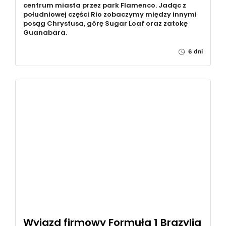
centrum miasta przez park Flamenco. Jadąc z
południowej części Rio zobaczymy między innymi
posąg Chrystusa, górę Sugar Loaf oraz zatokę
Guanabara.
6 dni
Wyjazd firmowy Formuła 1 Brazylia