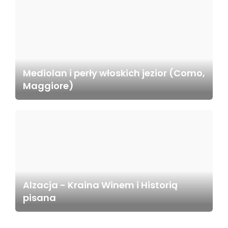
Mediolan i perły włoskich jezior (Como,
Maggiore)
Alzacja - Kraina Winem i Historią
pisana