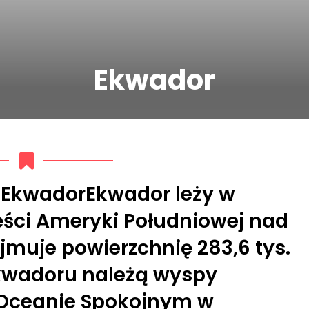
Ekwador
l EkwadorEkwador leży w
ści Ameryki Południowej nad
muje powierzchnię 283,6 tys.
kwadoru należą wyspy
 Oceanie Spokojnym w