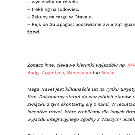
– wycieczka na równik.
– trekking na lodowiec.
– Zakupy na targu w Otavalo.
– Rejs po Galapagos: podziwianie zwierząt igua
żółwi.
Zobacz inne, ciekawe kierunki wyjazdów np.
RP
Andy
,
Argentyna,
Wenezuela
lub
Kenia.
Mega Travel jest kilkanaście lat na rynku turys
firm. Dokładamy starań do wszystkich etapów re
związku z tym skontaktuj się z nami. W rezulta
incentive travel, które zrobiliśmy dla innych fi
wyjazdu integracyjnego zgodny z Waszymi oczek