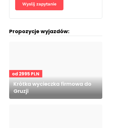
Propozycje wyjazdów:
od 2995 PLN
Krótka wycieczka firmowa do
Gruzji