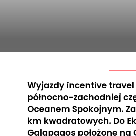
Wyjazdy incentive trave
północno-zachodniej czę
Oceanem Spokojnym. Zaj
km kwadratowych. Do E
Galapagos położone na