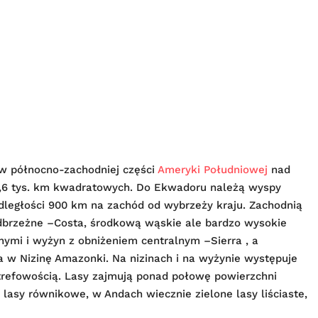
w północno-zachodniej części
Ameryki Południowej
nad
,6 tys. km kwadratowych. Do Ekwadoru należą wyspy
ległości 900 km na zachód od wybrzeży kraju. Zachodnią
adbrzeżne –Costa, środkową wąskie ale bardzo wysokie
ymi i wyżyn z obniżeniem centralnym –Sierra , a
 w Nizinę Amazonki. Na nizinach i na wyżynie występuje
trefowością. Lasy zajmują ponad połowę powierzchni
asy równikowe, w Andach wiecznie zielone lasy liściaste,