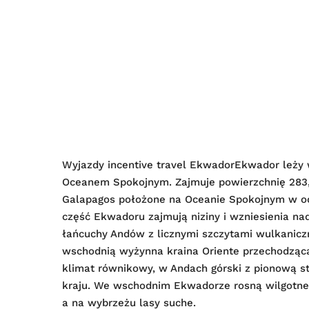
Wyjazdy incentive travel EkwadorEkwador leży 
Oceanem Spokojnym. Zajmuje powierzchnię 283
Galapagos położone na Oceanie Spokojnym w od
część Ekwadoru zajmują niziny i wzniesienia n
łańcuchy Andów z licznymi szczytami wulkaniczn
wschodnią wyżynna kraina Oriente przechodząca
klimat równikowy, w Andach górski z pionową s
kraju. We wschodnim Ekwadorze rosną wilgotne l
a na wybrzeżu lasy suche.