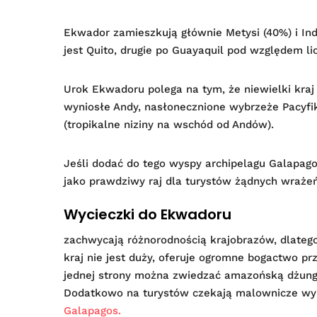
Ekwador zamieszkują głównie Metysi (40%) i Indi
jest Quito, drugie po Guayaquil pod względem l
Urok Ekwadoru polega na tym, że niewielki kra
wyniosłe Andy, nasłonecznione wybrzeże Pacyfiku
(tropikalne niziny na wschód od Andów).
Jeśli dodać do tego wyspy archipelagu Galapago
jako prawdziwy raj dla turystów żądnych wrażeń
Wycieczki do Ekwadoru
zachwycają różnorodnością krajobrazów, dlatego
kraj nie jest duży, oferuje ogromne bogactwo pr
jednej strony można zwiedzać amazońską dżungl
Dodatkowo na turystów czekają malownicze wy
Galapagos.