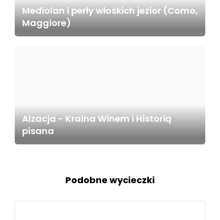
Mediolan i perły włoskich jezior (Como,
Maggiore)
Alzacja - Kraina Winem i Historią
pisana
Podobne wycieczki