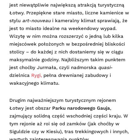
jest niewątpliwie największą atrakcją turystyczną
Łotwy. Przepiękne stare miasto, liczne kamienice w
stylu
art-nouveau
i kameralny klimat sprawiają, że
jest to miasto idealne na weekendowy wypad.
Wizytę w nim można rozszerzyć o jedną lub kilka
miejscówek położonych w bezpośredniej bliskości
stolicy – do każdej z nich dostaniemy się w ciągu
maksymalnie godziny. Najbliższym takim punktem
jest choćby Jurmała, czyli nadmorska
quasi
-
dzielnica
Rygi,
pełna drewnianej zabudowy i
wakacyjnego klimatu.
Drugim najważniejszym turystycznym rejonem
Łotwy jest obszar
Parku narodowego Gauja
,
zajmujący solidną część wschodniej części kraju. W
tym rejonie aż roi się od zamków (jak choćby w
Siguldzie czy w Kiesiu), tras trekkingowych i innych,
wartych zainteresowania punktów.