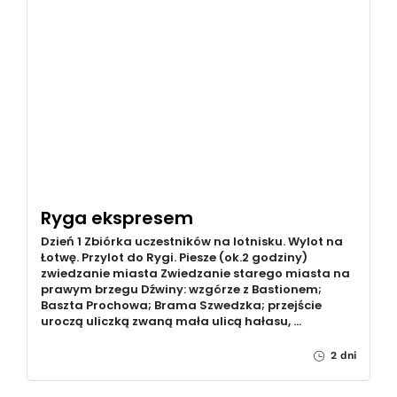
Ryga ekspresem
Dzień 1 Zbiórka uczestników na lotnisku. Wylot na
Łotwę. Przylot do Rygi. Piesze (ok.2 godziny)
zwiedzanie miasta Zwiedzanie starego miasta na
prawym brzegu Dźwiny: wzgórze z Bastionem;
Baszta Prochowa; Brama Szwedzka; przejście
uroczą uliczką zwaną mała ulicą hałasu, …
2 dni