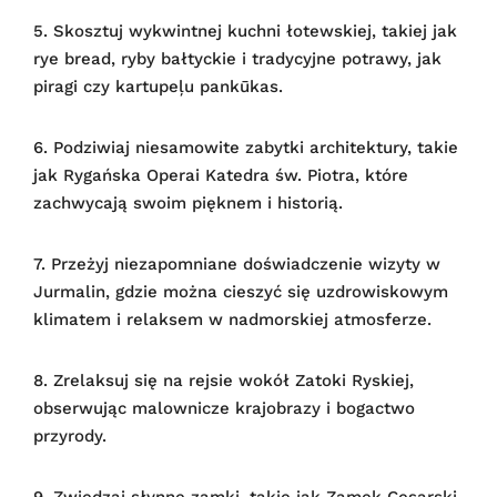
5. Skosztuj wykwintnej kuchni łotewskiej, takiej jak
rye bread, ryby bałtyckie i tradycyjne potrawy, jak
piragi czy kartupeļu pankūkas.
6. Podziwiaj niesamowite zabytki architektury, takie
jak Rygańska Operai Katedra św. Piotra, które
zachwycają swoim pięknem i historią.
7. Przeżyj niezapomniane doświadczenie wizyty w
Jurmalin, gdzie można cieszyć się uzdrowiskowym
klimatem i relaksem w nadmorskiej atmosferze.
8. Zrelaksuj się na rejsie wokół Zatoki Ryskiej,
obserwując malownicze krajobrazy i bogactwo
przyrody.
9. Zwiedzaj słynne zamki, takie jak Zamek Cesarski