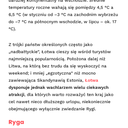
bardziej kontynentalny na wschodzie. Średnie
temperatury roczne wahają się pomiędzy 4,5 °C a
6,5 °C (w styczniu od –3 °C na zachodnim wybrzeżu
do –7 °C na północnym wschodzie, w lipcu – ok. 17
°C).
Z trójki państw określonych często jako
„nadbałtyckie”, Łotwa cieszy się wśród turystów
najmniejszą popularnością. Położona dalej niż
Litwa, na którą bez trudu da się wyskoczyć na
weekend; i mniej „egzotyczna” niż mocno
zawiewająca Skandynawią Estonia,
Łotwa
dysponuje jednak wachlarzem wielu ciekawych
atrakcji
, dla których warto rozważyć ten kraj jako
cel nawet nieco dłuższego urlopu, niekoniecznie
obejmującego wyłącznie zwiedzanie Rygi.
Ryga