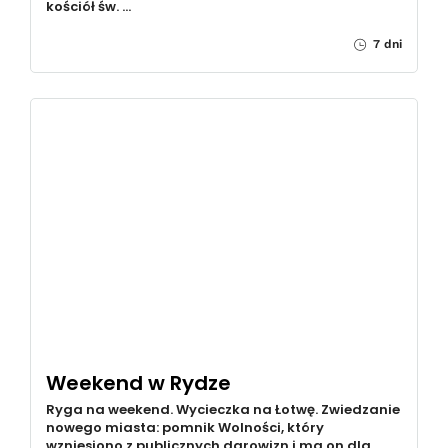
kościół św. …
7 dni
Weekend w Rydze
Ryga na weekend. Wycieczka na Łotwę. Zwiedzanie
nowego miasta: pomnik Wolności, który
wzniesiono z publicznych darowizn i ma on dla