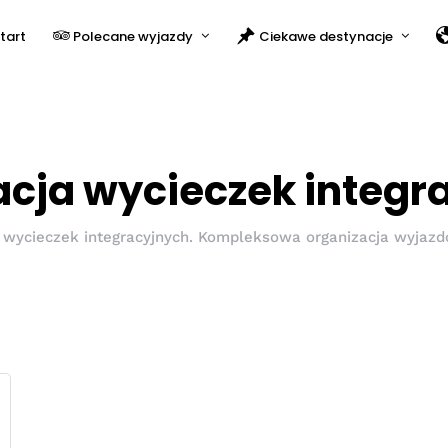
tart
Polecane wyjazdy
Ciekawe destynacje
acja wycieczek integr
 wycieczek integracyjnych. Kompleksowa organizacja wyjazd