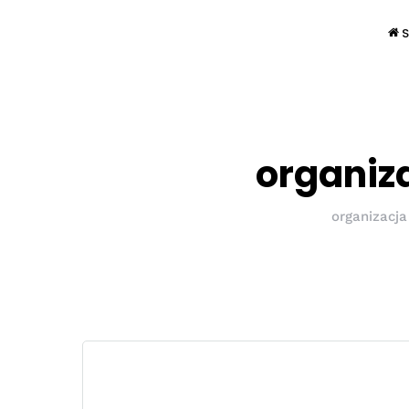
S
organiz
organizacja