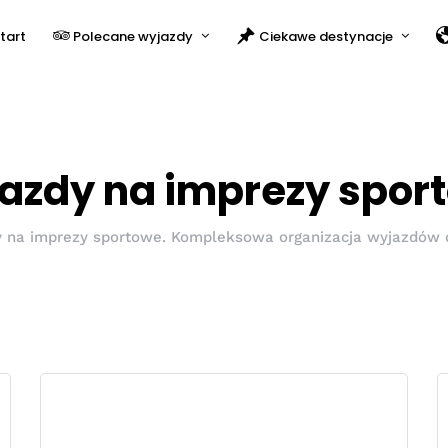
tart
Polecane wyjazdy
Ciekawe destynacje
azdy na imprezy spor
 na imprezy sportowe. Kompleksowa organizacja wyjazdów d