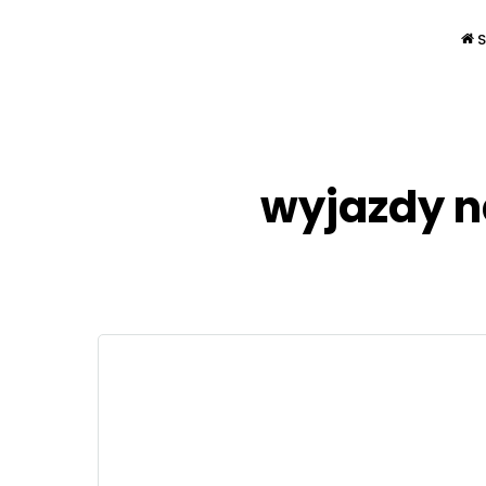
S
wyjazdy n