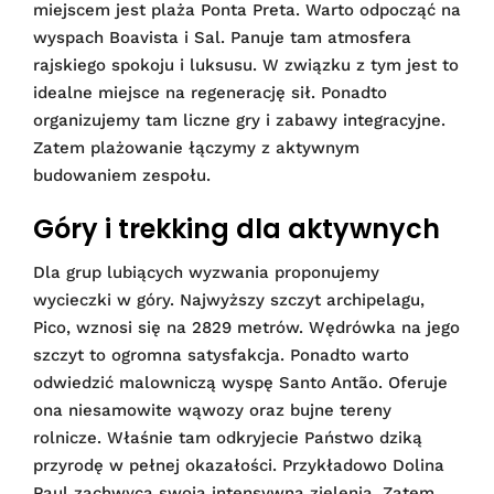
miejscem jest plaża Ponta Preta. Warto odpocząć na
wyspach Boavista i Sal. Panuje tam atmosfera
rajskiego spokoju i luksusu. W związku z tym jest to
idealne miejsce na regenerację sił. Ponadto
organizujemy tam liczne gry i zabawy integracyjne.
Zatem plażowanie łączymy z aktywnym
budowaniem zespołu.
Góry i trekking dla aktywnych
Dla grup lubiących wyzwania proponujemy
wycieczki w góry. Najwyższy szczyt archipelagu,
Pico, wznosi się na 2829 metrów. Wędrówka na jego
szczyt to ogromna satysfakcja. Ponadto warto
odwiedzić malowniczą wyspę Santo Antão. Oferuje
ona niesamowite wąwozy oraz bujne tereny
rolnicze. Właśnie tam odkryjecie Państwo dziką
przyrodę w pełnej okazałości. Przykładowo Dolina
Paul zachwyca swoją intensywną zielenią. Zatem