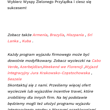
Wybierz Wyspy Zielonego Przylądka i ciesz się
sukcesem!
Zobacz także
Armenia
,
Brazylia
,
Hiszpania
,
Sri
Lanka
,
Kuba
.
Każdy program wyjazdu firmowego może być
dowolnie modyfikowany. Zobacz wycieczki na
Cabo
Verde
,
Azerbejdżan
,
Weekend we Florencji
,
Wyjazd
integracyjny Jura Krakowsko-Częstochowska
,
Seszele
Skontaktuj się z nami. Prześlemy więcej ofert
wycieczek lub wyjazdów incentive travel, które
zrobiliśmy dla innych firm. Na tej podstawie
będziemy mogli też ułożyć programu wyjazdu
integracyjnego zgodny z Waszymi oczekiwaniami.