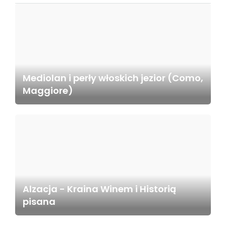
Mediolan i perły włoskich jezior (Como,
Maggiore)
Alzacja - Kraina Winem i Historią
pisana