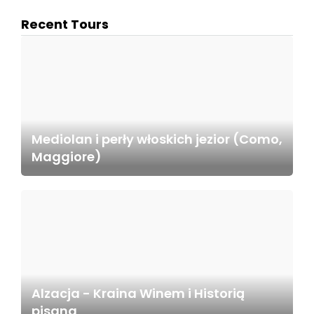
Recent Tours
Mediolan i perły włoskich jezior (Como,
Maggiore)
Alzacja - Kraina Winem i Historią
pisana