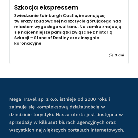
Szkocja ekspressem
Zwiedzanie Edinburgh Castle, imponującej
twierdzy zbudowanej na szczycie górującego nad
miastem wygasłego wulkanu. Na zamku znajdują
się najcenniejsze pamiątki związane z historią
Szkocji – Stone of Destiny oraz insygnia
koronacyjne
3 dni
Mega Travel sp. z o.o. istnieje od 2000 roku i
zajmuje się kompleksową działalnością w
dziedzinie turystyki. Nasza oferta jest dostępna w
sprzedaży w kilkuset biurach agencyjnych oraz
wszystkich największych portalach internetowych.