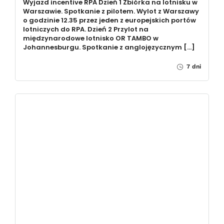
Wyjazd incentive RPA Dzień 1 Zbiórka na lotnisku w
Warszawie. Spotkanie z pilotem. Wylot z Warszawy
o godzinie 12.35 przez jeden z europejskich portów
lotniczych do RPA. Dzień 2 Przylot na
międzynarodowe lotnisko OR TAMBO w
Johannesburgu. Spotkanie z anglojęzycznym […]
7 dni