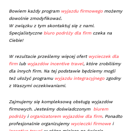
Bowiem każdy program
wyjazdu firmowego
możemy
dowolnie zmodyfikować.
W związku z tym skontaktuj się z nami.
Specjalistyczne
biuro podróży dla firm
czeka na
Ciebie!
W rezultacie prześlemy więcej ofert
wycieczek dla
firm
lub
wyjazdów incentive travel
, które zrobiliśmy
dla innych firm. Na tej podstawie będziemy mogli
też ułożyć programu
wyjazdu integracyjnego
zgodny
z Waszymi oczekiwaniami.
Zajmujemy się kompleksową obsługą wyjazdów
firmowych. Jesteśmy doświadczonym
biurem
podróży
i
organizatorem wyjazdów dla firm
. Ponadto
profesjonalnie organizujemy
wycieczki firmowe
i
incentive travel
w różne miejsca na świecie.