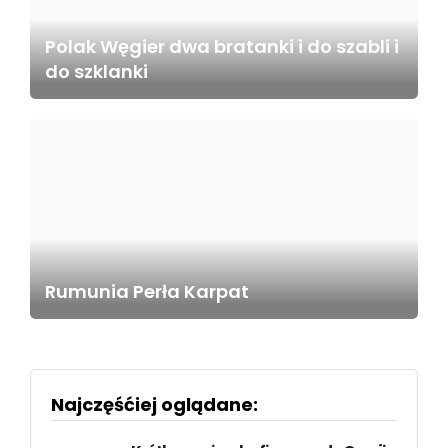
Polak Węgier dwa bratanki i do szabli i
do szklanki
Rumunia Perła Karpat
Najczęśćiej oglądane: