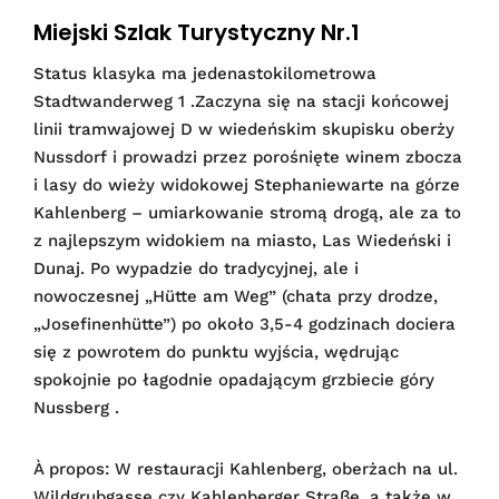
Miejski Szlak Turystyczny Nr.1
Status klasyka ma jedenastokilometrowa
Stadtwanderweg 1 .Zaczyna się na stacji końcowej
linii tramwajowej D w wiedeńskim skupisku oberży
Nussdorf i prowadzi przez porośnięte winem zbocza
i lasy do wieży widokowej Stephaniewarte na górze
Kahlenberg – umiarkowanie stromą drogą, ale za to
z najlepszym widokiem na miasto, Las Wiedeński i
Dunaj. Po wypadzie do tradycyjnej, ale i
nowoczesnej „Hütte am Weg” (chata przy drodze,
„Josefinenhütte”) po około 3,5-4 godzinach dociera
się z powrotem do punktu wyjścia, wędrując
spokojnie po łagodnie opadającym grzbiecie góry
Nussberg .
À propos: W restauracji Kahlenberg, oberżach na ul.
Wildgrubgasse czy Kahlenberger Straße, a także w