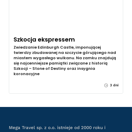
Szkocja ekspressem
Zwiedzanie Edinburgh Castle, imponującej
twierdzy zbudowanej na szczycie górującego nad
miastem wygasłego wulkanu. Na zamku znajdują
się najcenniejsze pamiątki związane z historią
Szkocji – Stone of Destiny oraz insygnia
koronacyjne
3 dni
Mega Travel sp. z o.o. istnieje od 2000 roku i