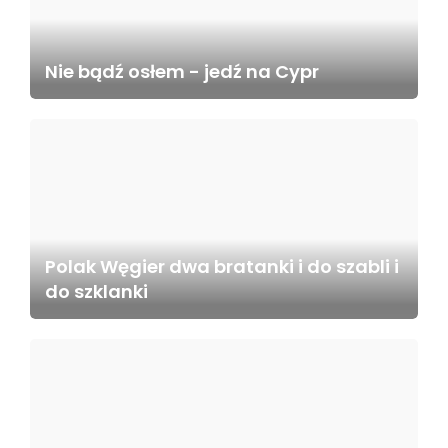
Nie bądź osłem - jedź na Cypr
Polak Węgier dwa bratanki i do szabli i
do szklanki