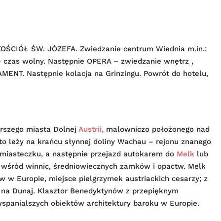
OŚCIÓŁ ŚW. JÓZEFA. Zwiedzanie centrum Wiednia m.in.:
zas wolny. Następnie OPERA – zwiedzanie wnętrz ,
T. Następnie kolacja na Grinzingu. Powrót do hotelu,
arszego miasta Dolnej
Austrii,
malowniczo położonego nad
to leży na krańcu słynnej doliny Wachau – rejonu znanego
miasteczku, a następnie przejazd autokarem do
Melk
lub
u wśród winnic, średniowiecznych zamków i opactw. Melk
w w Europie, miejsce pielgrzymek austriackich cesarzy; z
 na Dunaj. Klasztor Benedyktynów z przepięknym
jwspanialszych obiektów architektury baroku w Europie.