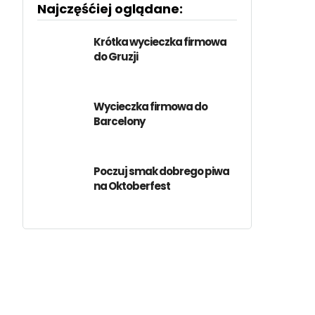
Najczęśćiej oglądane:
Krótka wycieczka firmowa
do Gruzji
Wycieczka firmowa do
Barcelony
Poczuj smak dobrego piwa
na Oktoberfest