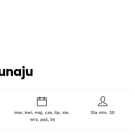
Dunaju
mar, kwi, maj, cze, lip, sie,
Dla min. 20
wrz, paź, lis