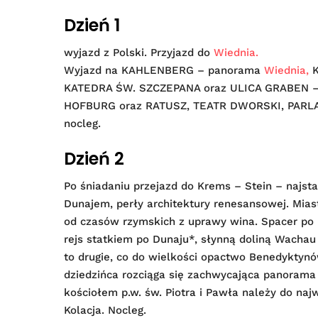
Dzień 1
wyjazd z Polski. Przyjazd do
Wiednia.
Wyjazd na KAHLENBERG – panorama
Wiednia,
K
KATEDRA ŚW. SZCZEPANA oraz ULICA GRABEN – c
HOFBURG oraz RATUSZ, TEATR DWORSKI, PARLAMEN
nocleg.
Dzień 2
Po śniadaniu przejazd do Krems – Stein – najst
Dunajem, perły architektury renesansowej. Mias
od czasów rzymskich z uprawy wina. Spacer po 
rejs statkiem po Dunaju*, słynną doliną Wacha
to drugie, co do wielkości opactwo Benedyktynó
dziedzińca rozciąga się zachwycająca panorama
kościołem p.w. św. Piotra i Pawła należy do na
Kolacja. Nocleg.