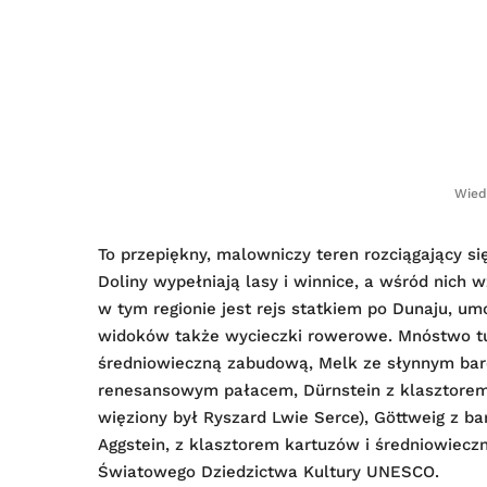
Wied
To przepiękny, malowniczy teren rozciągający s
Doliny wypełniają lasy i winnice, a wśród nich 
w tym regionie jest rejs statkiem po Dunaju, u
widoków także wycieczki rowerowe. Mnóstwo tu
średniowieczną zabudową, Melk ze słynnym ba
renesansowym pałacem, Dürnstein z klasztorem a
więziony był Ryszard Lwie Serce), Göttweig z 
Aggstein, z klasztorem kartuzów i średniowieczn
Światowego Dziedzictwa Kultury UNESCO.