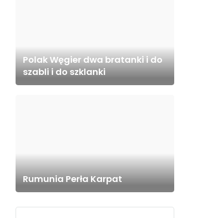
Polak Węgier dwa bratanki i do
szabli i do szklanki
Rumunia Perła Karpat