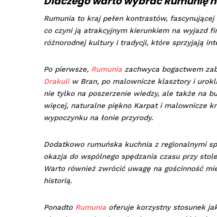
Dlaczego warto wybrać Rumunię n
Rumunia to kraj pełen kontrastów, fascynującej 
co czyni ją atrakcyjnym kierunkiem na wyjazd 
różnorodnej kultury i tradycji, które sprzyjają int
Po pierwsze,
Rumunia
zachwyca bogactwem zaby
Drakuli
w Bran, po malownicze klasztory i urok
nie tylko na poszerzenie wiedzy, ale także na 
więcej, naturalne piękno Karpat i malownicze k
wypoczynku na łonie przyrody.
Dodatkowo rumuńska kuchnia z regionalnymi spe
okazja do wspólnego spędzania czasu przy stol
Warto również zwrócić uwagę na gościnność mies
historią.
Ponadto
Rumunia
oferuje korzystny stosunek jak