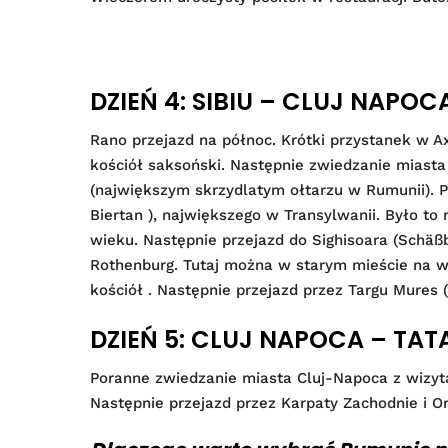
DZIEŃ 4: SIBIU – CLUJ NAPOC
Rano przejazd na północ. Krótki przystanek w A
kościół saksoński. Następnie zwiedzanie miasta
(największym skrzydlatym ołtarzu w Rumunii). P
Biertan ), największego w Transylwanii. Było to
wieku. Następnie przejazd do Sighisoara (Schäß
Rothenburg. Tutaj można w starym mieście na wi
kościół . Następnie przejazd przez Targu Mures 
DZIEŃ 5: CLUJ NAPOCA – TA
Poranne zwiedzanie miasta Cluj-Napoca z wizytą
Następnie przejazd przez Karpaty Zachodnie i O