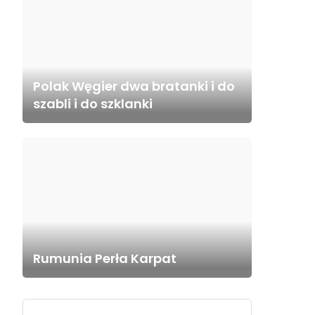
Polak Węgier dwa bratanki i do
szabli i do szklanki
Rumunia Perła Karpat