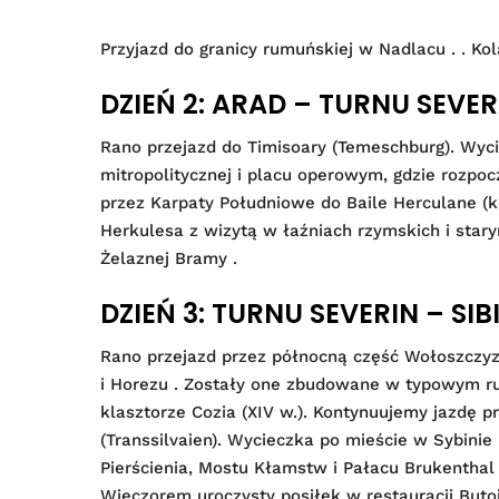
Przyjazd do granicy rumuńskiej w Nadlacu . . Kol
DZIEŃ 2: ARAD – TURNU SEVER
Rano przejazd do Timisoary (Temeschburg). Wyc
mitropolitycznej i placu operowym, gdzie rozpoc
przez Karpaty Południowe do Baile Herculane (k
Herkulesa z wizytą w łaźniach rzymskich i star
Żelaznej Bramy .
DZIEŃ 3: TURNU SEVERIN – SIB
Rano przejazd przez północną część Wołoszczyz
i Horezu . Zostały one zbudowane w typowym ru
klasztorze Cozia (XIV w.). Kontynuujemy jazdę 
(Transsilvaien). Wycieczka po mieście w Sybini
Pierścienia, Mostu Kłamstw i Pałacu Brukenthal
Wieczorem uroczysty posiłek w restauracji Butoi