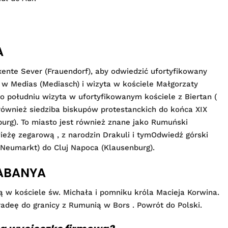
A
xente Sever (Frauendorf), aby odwiedzić ufortyfikowany
 w Medias (Mediasch) i wizyta w kościele Małgorzaty
o południu wizyta w ufortyfikowanym kościele z Biertan (
 również siedziba biskupów protestanckich do końca XIX
burg). To miasto jest również znane jako Rumuński
eżę zegarową , z narodzin Drakuli i tymOdwiedź górski
(Neumarkt) do Cluj Napoca (Klausenburg).
TABANYA
 w kościele św. Michała i pomniku króla Macieja Korwina.
radeę do granicy z Rumunią w Bors . Powrót do Polski.