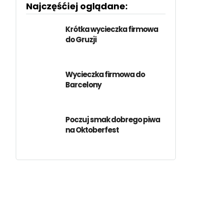
Najczęśćiej oglądane:
Krótka wycieczka firmowa
do Gruzji
Wycieczka firmowa do
Barcelony
Poczuj smak dobrego piwa
na Oktoberfest