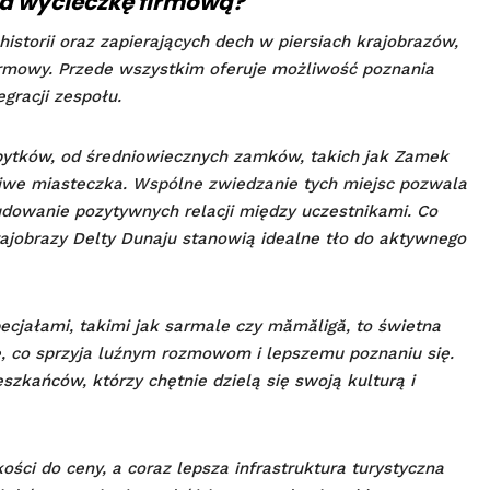
a wycieczkę firmową?
historii oraz zapierających dech w piersiach krajobrazów,
firmowy. Przede wszystkim oferuje możliwość poznania
egracji zespołu.
tków, od średniowiecznych zamków, takich jak Zamek
liwe miasteczka. Wspólne zwiedzanie tych miejsc pozwala
budowanie pozytywnych relacji między uczestnikami. Co
rajobrazy Delty Dunaju stanowią idealne tło do aktywnego
cjałami, takimi jak sarmale czy mămăligă, to świetna
e, co sprzyja luźnym rozmowom i lepszemu poznaniu się.
zkańców, którzy chętnie dzielą się swoją kulturą i
ości do ceny, a coraz lepsza infrastruktura turystyczna