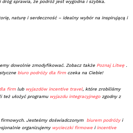
 dróg sprawia, że podróż jest wygodna i szybka.
torię, naturę i serdeczność – idealny wybór na inspirującą i
my dowolnie zmodyfikować. Zobacz także
Poznaj Litwę
.
istyczne
biuro podróży dla firm
czeka na Ciebie!
la firm
lub
wyjazdów incentive travel
, które zrobiliśmy
li też ułożyć programu
wyjazdu integracyjnego
zgodny z
w firmowych. Jesteśmy doświadczonym
biurem podróży
i
esjonalnie organizujemy
wycieczki firmowe
i
incentive