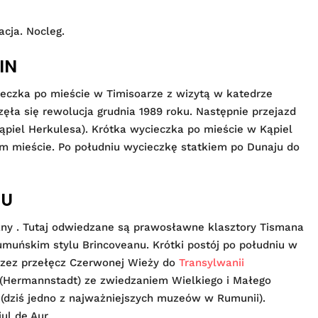
acja. Nocleg.
IN
ieczka po mieście w Timisoarze z wizytą w katedrze
zęła się rewolucja grudnia 1989 roku. Następnie przejazd
ąpiel Herkulesa). Krótka wycieczka po mieście w Kąpiel
ym mieście. Po południu wycieczkę statkiem po Dunaju do
IU
ny . Tutaj odwiedzane są prawosławne klasztory Tismana
muńskim stylu Brincoveanu. Krótki postój po południu w
przez przełęcz Czerwonej Wieży do
Transylwanii
e (Hermannstadt) ze zwiedzaniem Wielkiego i Małego
 (dziś jedno z najważniejszych muzeów w Rumunii).
ul de Aur.