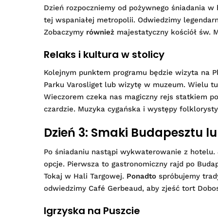
Dzień rozpoczniemy od pożywnego śniadania w 
tej wspaniałej metropolii. Odwiedzimy legend
Zobaczymy
również
majestatyczny kościół św. M
Relaks i kultura w stolicy
Kolejnym punktem programu będzie wizyta na P
Parku Varosliget lub wizytę w muzeum. Wielu tu
Wieczorem czeka nas magiczny rejs statkiem p
czardzie. Muzyka cygańska i występy folklorys
Dzień 3: Smaki Budapesztu l
Po śniadaniu nastąpi wykwaterowanie z hotelu.
opcje. Pierwsza to gastronomiczny rajd po Buda
Tokaj w Hali Targowej.
Ponadto
spróbujemy trady
odwiedzimy Café Gerbeaud, aby zjeść tort Dobo
Igrzyska na Puszcie