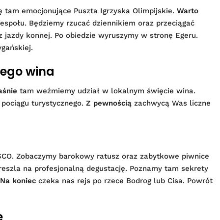
ę tam emocjonujące Puszta Igrzyska Olimpijskie.
Warto
zespołu. Będziemy rzucać dziennikiem oraz przeciągać
azdy konnej. Po obiedzie wyruszymy w stronę Egeru.
gańskiej.
stego wina
aśnie
tam weźmiemy udział w lokalnym święcie wina.
 pociągu turystycznego.
Z pewnością
zachwycą Was liczne
NESCO. Zobaczymy barokowy ratusz oraz zabytkowe piwnice
szla na profesjonalną degustację. Poznamy tam sekrety
Na koniec
czeka nas rejs po rzece Bodrog lub Cisa. Powrót
e