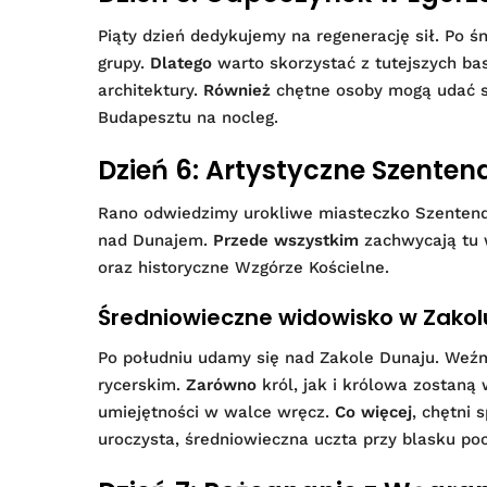
Piąty dzień dedykujemy na regenerację sił. Po 
grupy.
Dlatego
warto skorzystać z tutejszych b
architektury.
Również
chętne osoby mogą udać s
Budapesztu na nocleg.
Dzień 6: Artystyczne Szentendr
Rano odwiedzimy urokliwe miasteczko Szentend
nad Dunajem.
Przede wszystkim
zachwycają tu w
oraz historyczne Wzgórze Kościelne.
Średniowieczne widowisko w Zakol
Po południu udamy się nad Zakole Dunaju. Weźm
rycerskim.
Zarówno
król, jak i królowa zostaną
umiejętności w walce wręcz.
Co więcej
, chętni 
uroczysta, średniowieczna uczta przy blasku po