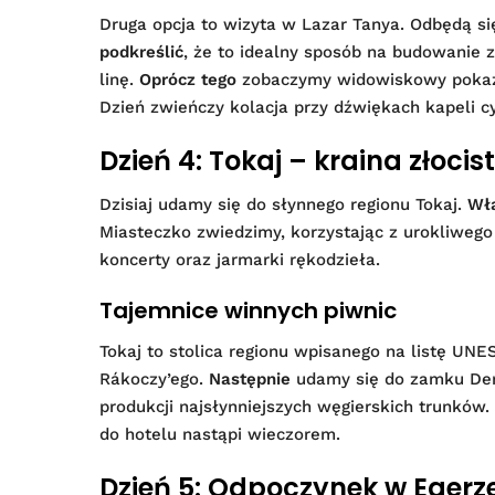
Druga opcja to wizyta w Lazar Tanya. Odbędą si
podkreślić
, że to idealny sposób na budowanie 
linę.
Oprócz tego
zobaczymy widowiskowy pokaz j
Dzień zwieńczy kolacja przy dźwiękach kapeli cy
Dzień 4: Tokaj – kraina złoci
Dzisiaj udamy się do słynnego regionu Tokaj.
Wł
Miasteczko zwiedzimy, korzystając z urokliwego
koncerty oraz jarmarki rękodzieła.
Tajemnice winnych piwnic
Tokaj to stolica regionu wpisanego na listę U
Rákoczy’ego.
Następnie
udamy się do zamku Dere
produkcji najsłynniejszych węgierskich trunków.
do hotelu nastąpi wieczorem.
Dzień 5: Odpoczynek w Egerz