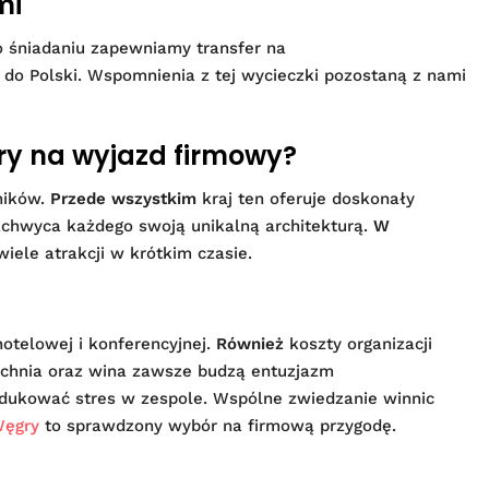
mi
Po śniadaniu zapewniamy transfer na
o Polski. Wspomnienia z tej wycieczki pozostaną z nami
y na wyjazd firmowy?
ników.
Przede wszystkim
kraj ten oferuje doskonały
achwyca każdego swoją unikalną architekturą.
W
iele atrakcji w krótkim czasie.
otelowej i konferencyjnej.
Również
koszty organizacji
uchnia oraz wina zawsze budzą entuzjazm
ukować stres w zespole. Wspólne zwiedzanie winnic
ęgry
to sprawdzony wybór na firmową przygodę.