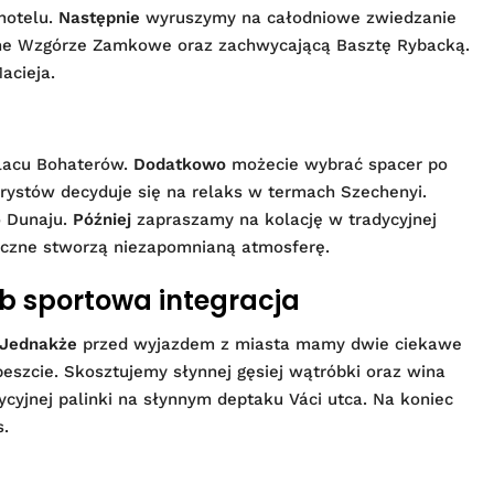
hotelu.
Następnie
wyruszymy na całodniowe zwiedzanie
arne Wzgórze Zamkowe oraz zachwycającą Basztę Rybacką.
acieja.
lacu Bohaterów.
Dodatkowo
możecie wybrać spacer po
rystów decyduje się na relaks w termach Szechenyi.
o Dunaju.
Później
zapraszamy na kolację w tradycyjnej
tyczne stworzą niezapomnianą atmosferę.
ub sportowa integracja
Jednakże
przed wyjazdem z miasta mamy dwie ciekawe
peszcie. Skosztujemy słynnej gęsiej wątróbki oraz wina
cyjnej palinki na słynnym deptaku Váci utca. Na koniec
s.