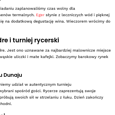
śniadaniu zaplanowaliśmy czas wolny dla
asenów termalnych.
Eger
słynie z leczniczych wód i pięknej
ię na dodatkową degustację wina. Wieczorem wrócimy do
e i turniej rycerski
re. Jest ono uznawane za najbardziej malownicze miejsce
ąskie uliczki i małe kafejki. Zobaczymy barokowy rynek
u Dunaju
iemy udział w autentycznym turnieju
 wybrani spośród gości. Rycerze zaprezentują swoje
spróbują swoich sił w strzelaniu z łuku. Dzień zakończy
chodni.