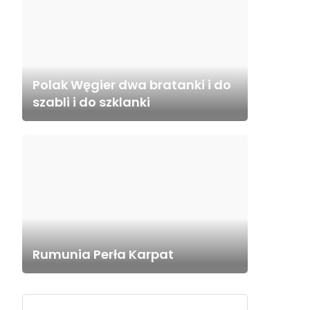
Polak Węgier dwa bratanki i do
szabli i do szklanki
Rumunia Perła Karpat