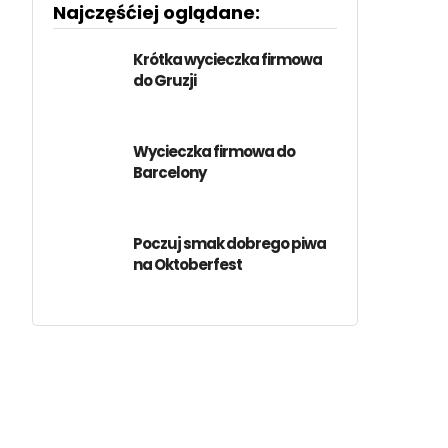
Najczęśćiej oglądane:
Krótka wycieczka firmowa
do Gruzji
Wycieczka firmowa do
Barcelony
Poczuj smak dobrego piwa
na Oktoberfest