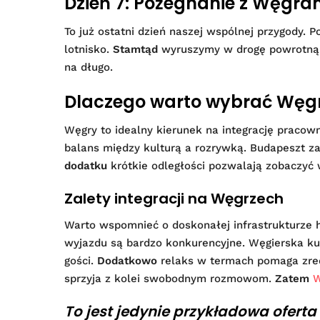
Dzień 7: Pożegnanie z Węgra
To już ostatni dzień naszej wspólnej przygody. 
lotnisko.
Stamtąd
wyruszymy w drogę powrotną d
na długo.
Dlaczego warto wybrać Węgr
Węgry to idealny kierunek na integrację pracow
balans między kulturą a rozrywką. Budapeszt z
dodatku
krótkie odległości pozwalają zobaczyć w
Zalety integracji na Węgrzech
Warto wspomnieć o doskonałej infrastrukturze h
wyjazdu są bardzo konkurencyjne. Węgierska k
gości.
Dodatkowo
relaks w termach pomaga zred
sprzyja z kolei swobodnym rozmowom.
Zatem
W
To jest jedynie przykładowa oferta