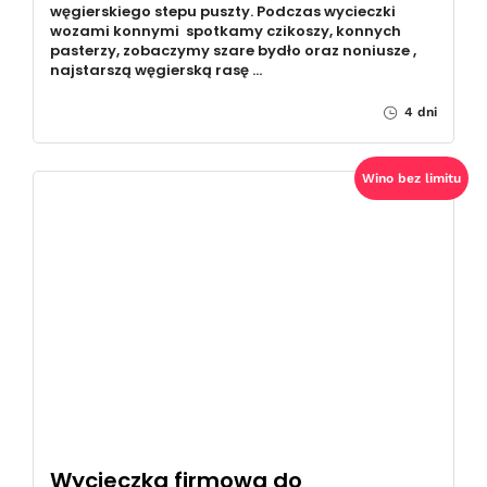
węgierskiego stepu puszty. Podczas wycieczki
wozami konnymi spotkamy czikoszy, konnych
pasterzy, zobaczymy szare bydło oraz noniusze ,
najstarszą węgierską rasę …
4 dni
Wino bez limitu
Wycieczka firmowa do