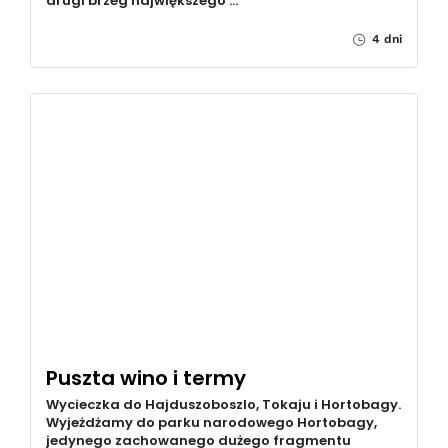
drugi brzeg największego …
4 dni
Puszta wino i termy
Wycieczka do Hajduszoboszlo, Tokaju i Hortobagy.
Wyjeżdżamy do parku narodowego Hortobagy,
jedynego zachowanego dużego fragmentu