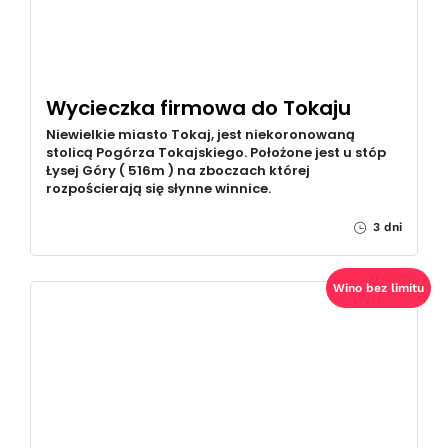
Wycieczka firmowa do Tokaju
Niewielkie miasto Tokaj, jest niekoronowaną
stolicą Pogórza Tokajskiego. Położone jest u stóp
Łysej Góry ( 516m ) na zboczach której
rozpościerają się słynne winnice.
3 dni
Wino bez limitu