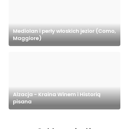
Mediolan i perły włoskich jezior (Como,
Maggiore)
Alzacja - Kraina Winem i Historią
pisana