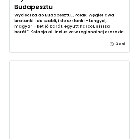
Budapesztu
Wycieczka do Budapesztu. „Polak, Węgier dwa
bratanki i do szabli, i do szklanki - Lengyel,
magyar – két jó barát, együtt harcol, s issza
borát”. Kolacja all inclusive w regionalnej czardzie.
3 dni