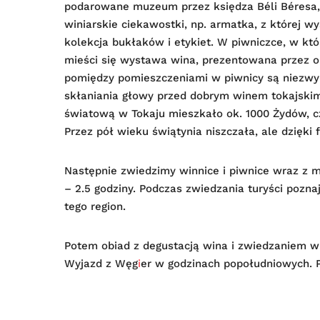
podarowane muzeum przez księdza Béli Béresa, 
winiarskie ciekawostki, np. armatka, z której 
kolekcja bukłaków i etykiet. W piwniczce, w kt
mieści się wystawa wina, prezentowana przez oko
pomiędzy pomieszczeniami w piwnicy są niezwyk
skłaniania głowy przed dobrym winem tokajskim.
światową w Tokaju mieszkało ok. 1000 Żydów, c
Przez pół wieku świątynia niszczała, ale dzięki
Następnie zwiedzimy winnice i piwnice wraz z 
– 2.5 godziny. Podczas zwiedzania turyści poznaj
tego region.
Potem obiad z degustacją wina i zwiedzaniem w
Wyjazd z Węg
i
er w godzinach popołudniowych. P