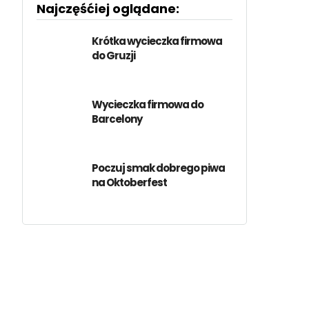
Najczęśćiej oglądane:
Krótka wycieczka firmowa
do Gruzji
Wycieczka firmowa do
Barcelony
Poczuj smak dobrego piwa
na Oktoberfest