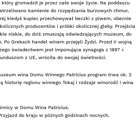
który gromadził je przez całe swoje życie. Na poddaszu
wystrzeliwano kamienie do rozpędzania burzowych chmur,
órej kiedyś kupiec przechowywał beczki z piwem, obecnie
licznych producentów i próbki okolicznej gleby. Przejścia
le niskie, do dziś zmuszają odwiedzających muzeum, do
 Po Grekach handel winem przejęli Żydzi. Przed II wojną
zego świadectwem jest imponująca synagoga z 1897 r.
 funduszom z UE, wróciła do swojej świetności.
muzeum wina Domu Winnego Patricius program trwa ok. 2
ą historię regionu winnego Tokaj i rodzaje winorośli i wina
innicy w Domu Wina Patricius.
rzyjazd do kraju w późnych godzinach nocnych.