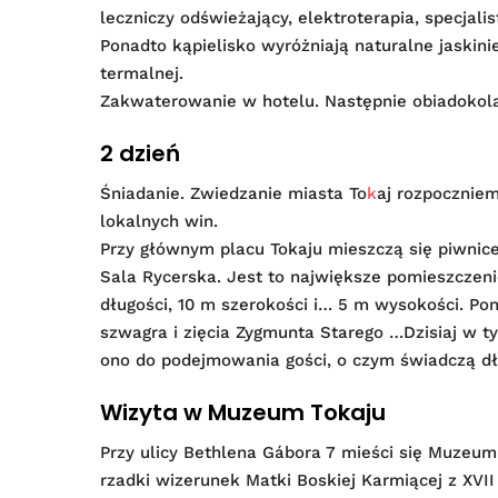
leczniczy odświeżający, elektroterapia, specjali
Ponadto kąpielisko wyróżniają naturalne jaskin
termalnej.
Zakwaterowanie w hotelu. Następnie obiadokola
2 dzień
Śniadanie. Zwiedzanie miasta To
k
aj rozpoczniem
lokalnych win.
Przy głównym placu Tokaju mieszczą się piwnice
Sala Rycerska. Jest to największe pomieszczen
długości, 10 m szerokości i… 5 m wysokości. Po
szwagra i zięcia Zygmunta Starego …Dzisiaj w t
ono do podejmowania gości, o czym świadczą dłu
Wizyta w Muzeum Tokaju
Przy ulicy Bethlena Gábora 7 mieści się Muzeu
rzadki wizerunek Matki Boskiej Karmiącej z XVII 