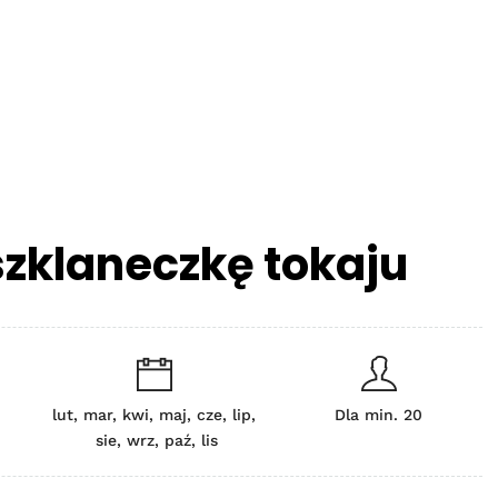
szklaneczkę tokaju
lut, mar, kwi, maj, cze, lip,
Dla min. 20
sie, wrz, paź, lis