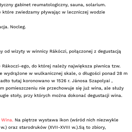
styczny gabinet reumatologiczny, sauna, solarium.
ie które zwiedzamy pływając w leczniczej wodzie
cja. Nocleg.
y od wizyty w winnicy Rákóczi, połączonej z degustacją
 Rákoczi-ego, do której należy największa piwnica tzw.
ie wydrążone w wulkanicznej skale, o długości ponad 28 m
nadto tutaj koronowano w 1526 r. Jánosa Szapolyai ,
ym pomieszczeniu nie przechowuje się już wina, ale służy
gie stoły, przy których można dokonać degustacji wina.
m
Wina.
Na piętrze wystawa ikon (wśród nich niezwykle
w.) oraz starodruków (XVII-XVIII w.).Są to zbiory,