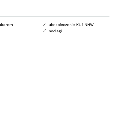
tokarem
ubezpieczenie KL i NNW
a
noclegi