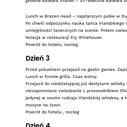
główna katedra Irlandii – XII-wieczna katedra ś
Lunch w Brazen Head – najstarszym pubie w Dub
Po chwili odpoczynku nauka tańca irlandzkiego c
umiejętności tanecznych na scenie. Potem zwie
Kolacja w restauracji Ely Winehouse.
Powrót do hotelu, nocleg.
Dzień 3
Przed południem przejazd na gaelic games. Zapo
Lunch w formie grilla. Czas wolny.
Przejazd do niedziałającej już destylarni whisk
niezapomniane zwiedzanie z przewodnikiem Shin
jedynej w swoim rodzaju irlandzkiej whiskey, a t
muzyce na żywo.
Powrót do hotelu , nocleg
Dzień 4