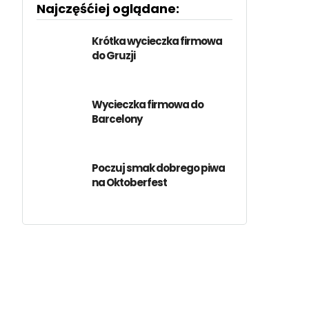
Najczęśćiej oglądane:
Krótka wycieczka firmowa
do Gruzji
Wycieczka firmowa do
Barcelony
Poczuj smak dobrego piwa
na Oktoberfest