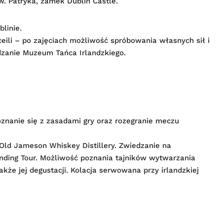
w. Patryka, zamek Dublin Castle.
linie.
eili – po zajęciach możliwość spróbowania własnych sił i
dzanie Muzeum Tańca Irlandzkiego.
znanie się z zasadami gry oraz rozegranie meczu
y Old Jameson Whiskey Distillery. Zwiedzanie na
ding Tour. Możliwość poznania tajników wytwarzania
akże jej degustacji. Kolacja serwowana przy irlandzkiej