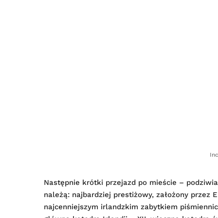
In
Następnie krótki przejazd po mieście – podziwi
należą: najbardziej prestiżowy, założony przez El
najcenniejszym irlandzkim zabytkiem piśmienni