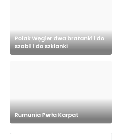
Polak Węgier dwa bratanki i do
szabli i do szklanki
Rumunia Perła Karpat