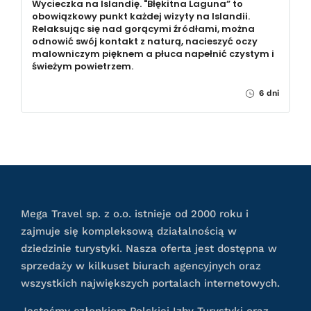
Wycieczka na Islandię. "Błękitna Laguna” to
obowiązkowy punkt każdej wizyty na Islandii.
Relaksując się nad gorącymi źródłami, można
odnowić swój kontakt z naturą, nacieszyć oczy
malowniczym pięknem a płuca napełnić czystym i
świeżym powietrzem.
6 dni
Mega Travel sp. z o.o. istnieje od 2000 roku i
zajmuje się kompleksową działalnością w
dziedzinie turystyki. Nasza oferta jest dostępna w
sprzedaży w kilkuset biurach agencyjnych oraz
wszystkich największych portalach internetowych.
Jesteśmy członkiem Polskiej Izby Turystyki oraz