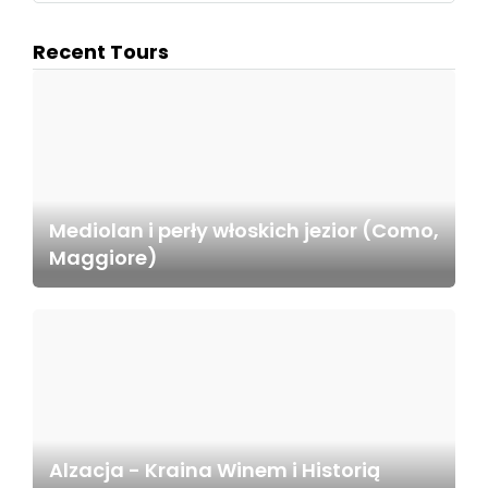
Recent Tours
Mediolan i perły włoskich jezior (Como,
Maggiore)
Alzacja - Kraina Winem i Historią