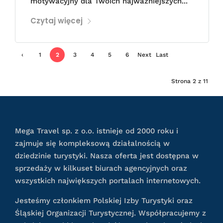
motywacyjny dla Twoich najważniejszych...
Czytaj więcej
‹
1
2
3
4
5
6
Next
Last
Previ
›
»
Strona 2 z 11
ous
Mega Travel sp. z o.o. istnieje od 2000 roku i
zajmuje się kompleksową działalnością w
dziedzinie turystyki. Nasza oferta jest dostępna w
sprzedaży w kilkuset biurach agencyjnych oraz
wszystkich największych portalach internetowych.
Jesteśmy członkiem Polskiej Izby Turystyki oraz
Śląskiej Organizacji Turystycznej. Współpracujemy z