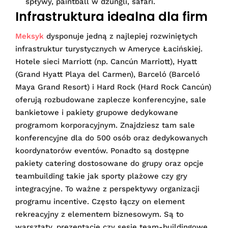
spływy, paintball w dżungli, safari.
Infrastruktura idealna dla firm
Meksyk
dysponuje jedną z najlepiej rozwiniętych
infrastruktur turystycznych w Ameryce Łacińskiej.
Hotele sieci Marriott (np. Cancún Marriott), Hyatt
(Grand Hyatt Playa del Carmen), Barceló (Barceló
Maya Grand Resort) i Hard Rock (Hard Rock Cancún)
oferują rozbudowane zaplecze konferencyjne, sale
bankietowe i pakiety grupowe dedykowane
programom korporacyjnym. Znajdziesz tam sale
konferencyjne dla do 500 osób oraz dedykowanych
koordynatorów eventów. Ponadto są dostępne
pakiety catering dostosowane do grupy oraz opcje
teambuilding takie jak sporty plażowe czy gry
integracyjne. To ważne z perspektywy organizacji
programu incentive. Często łączy on element
rekreacyjny z elementem biznesowym. Są to
warsztaty, prezentacje czy sesje team-buildingowe.