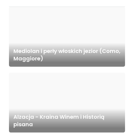
Mediolan i perły włoskich jezior (Como,
Maggiore)
Alzacja - Kraina Winem i Historią
pisana