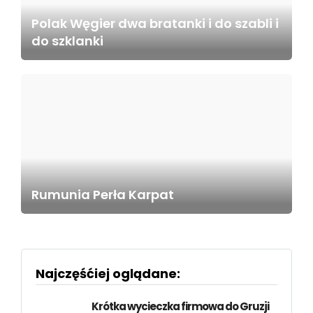
Polak Węgier dwa bratanki i do szabli i
do szklanki
Rumunia Perła Karpat
Najczęśćiej oglądane:
Krótka wycieczka firmowa do Gruzji