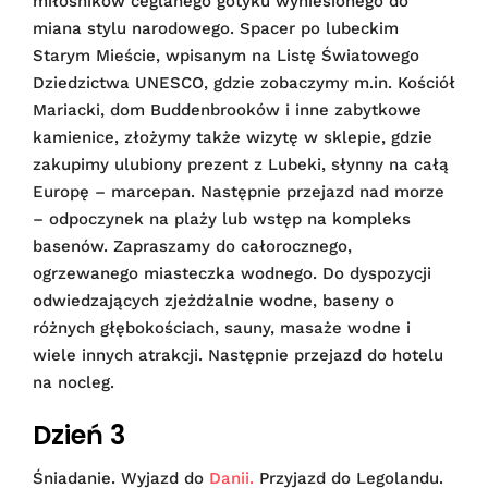
miłośników ceglanego gotyku wyniesionego do
miana stylu narodowego. Spacer po lubeckim
Starym Mieście, wpisanym na Listę Światowego
Dziedzictwa UNESCO, gdzie zobaczymy m.in. Kościół
Mariacki, dom Buddenbrooków i inne zabytkowe
kamienice, złożymy także wizytę w sklepie, gdzie
zakupimy ulubiony prezent z Lubeki, słynny na całą
Europę – marcepan. Następnie przejazd nad morze
– odpoczynek na plaży lub wstęp na kompleks
basenów. Zapraszamy do całorocznego,
ogrzewanego miasteczka wodnego. Do dyspozycji
odwiedzających zjeżdżalnie wodne, baseny o
różnych głębokościach, sauny, masaże wodne i
wiele innych atrakcji. Następnie przejazd do hotelu
na nocleg.
Dzień 3
Śniadanie. Wyjazd do
Danii.
Przyjazd do Legolandu.