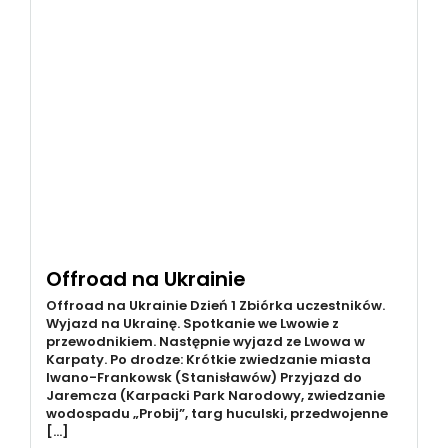
Offroad na Ukrainie
Offroad na Ukrainie Dzień 1 Zbiórka uczestników.
Wyjazd na Ukrainę. Spotkanie we Lwowie z
przewodnikiem. Następnie wyjazd ze Lwowa w
Karpaty. Po drodze: Krótkie zwiedzanie miasta
Iwano-Frankowsk (Stanisławów) Przyjazd do
Jaremcza (Karpacki Park Narodowy, zwiedzanie
wodospadu „Probij”, targ huculski, przedwojenne
[…]