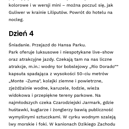
kolorowe i w wersji mini – można poczuć się, jak
Guliwer w krainie Liliputów. Powrót do hotelu na
nocleg.
Dzień 4
Śniadanie. Przejazd do Hansa Parku.
Park oferuje luksusowe i niespotykane live-show
oraz atrakcyjne jazdy. Czekają tam na nas liczne
atrakcje, m.in.: wodny tor bobslejowy „Rio Dorado””
kapsuła spadająca z wysokości 50-ciu metrów
„Monte -Zuma”, kolejki ziemne i powietrzne,
zjeżdżalnie wodne, karuzele, łodzie, wieża
widokowa i przepiękne tereny parkowe. Na
najmłodszych czeka Czarodziejski Jarmark, gdzie
huśtawki, kuglarze i żonglerzy bawią publiczność
wymyślnymi sztuczkami. W cyrku wodnym szaleją
lwy morskie i foki. W kanionach Dzikiego Zachodu