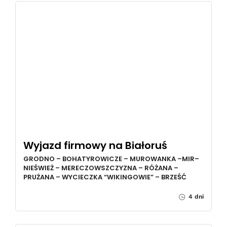
Wyjazd firmowy na Białoruś
GRODNO – BOHATYROWICZE – MUROWANKA –MIR–
NIEŚWIEŻ – MERECZOWSZCZYZNA – RÓŻANA –
PRUŻANA – WYCIECZKA “WIKINGOWIE” – BRZEŚĆ
4 dni