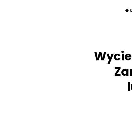
S
Wyciec
Zan