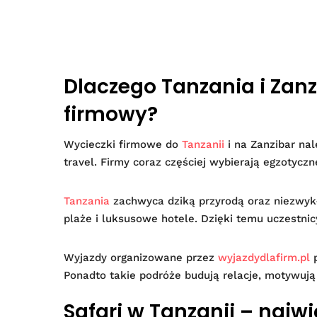
Dlaczego Tanzania i Zanz
firmowy?
Wycieczki firmowe do
Tanzanii
i na Zanzibar nal
travel. Firmy coraz częściej wybierają egzotycz
Tanzania
zachwyca dziką przyrodą oraz niezwykł
plaże i luksusowe hotele. Dzięki temu uczest
Wyjazdy organizowane przez
wyjazdydlafirm.pl
p
Ponadto takie podróże budują relacje, motywuj
Safari w Tanzanii – najw