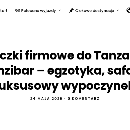
tart
Polecane wyjazdy
Ciekawe destynacje
zki firmowe do Tanzan
zibar – egzotyka, safa
luksusowy wypoczyne
24 MAJA 2026
•
0 KOMENTARZ