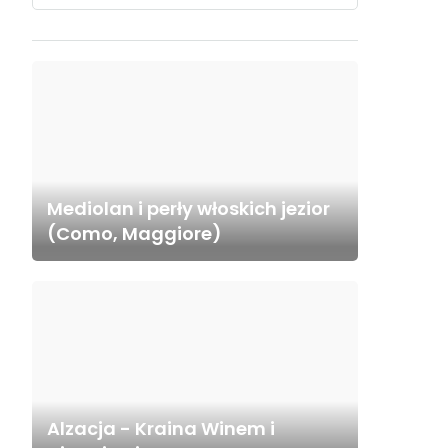
Mediolan i perły włoskich jezior
(Como, Maggiore)
Alzacja - Kraina Winem i