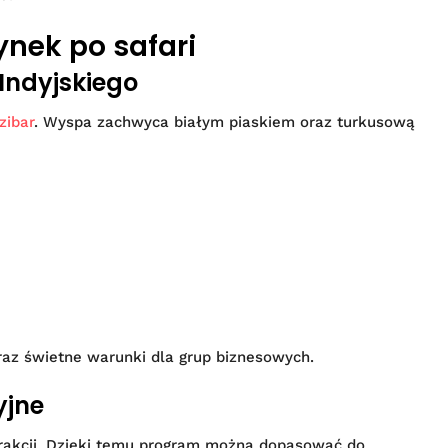
ynek po safari
Indyjskiego
zibar
. Wyspa zachwyca białym piaskiem oraz turkusową
raz świetne warunki dla grup biznesowych.
yjne
rakcji. Dzięki temu program można dopasować do