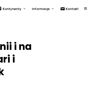
Kontynenty
Informacje
Kontakt
ii i na
ri i
k